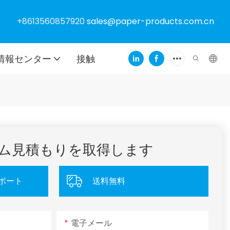
+8613560857920
sales@paper-products.com.cn
情報センター
接触
ム見積もりを取得します
ポート
送料無料
電子メール