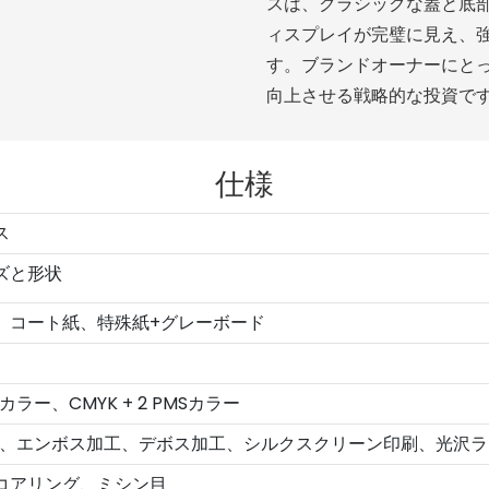
スは、クラシックな蓋と底
ィスプレイが完璧に見え、
す。ブランドオーナーにと
向上させる戦略的な投資で
仕様
ス
ズと形状
、コート紙、特殊紙+グレーボード
MSカラー、CMYK + 2 PMSカラー
V、エンボス加工、デボス加工、シルクスクリーン印刷、光沢
コアリング、ミシン目