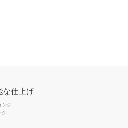
能な仕上げ
ィング
ンク