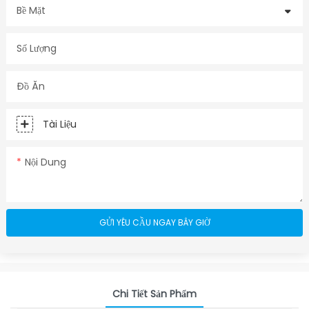
Bề Mặt
Số Lượng
Đồ Ăn
Tài Liệu
Nội Dung
GỬI YÊU CẦU NGAY BÂY GIỜ
Chi Tiết Sản Phẩm