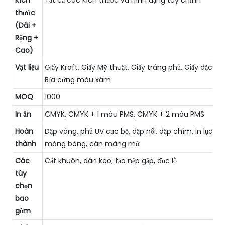
thước
(Dài +
Rộng +
Cao)
Vật liệu
Giấy Kraft, Giấy Mỹ thuật, Giấy tráng phủ, Giấy đặc biệ
Bìa cứng màu xám
MOQ
1000
In ấn
CMYK, CMYK + 1 màu PMS, CMYK + 2 màu PMS
Hoàn
Dập vàng, phủ UV cục bộ, dập nổi, dập chìm, in lụa, c
thành
màng bóng, cán màng mờ
Các
Cắt khuôn, dán keo, tạo nếp gấp, đục lỗ
tùy
chọn
bao
gồm