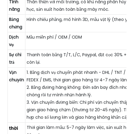
Tính
Thân thiện với môi trường, có khả năng phân hủy sin
năng
học, sản xuất hoàn toàn bằng máy móc.
Bằng
Hình chiếu phẳng, mô hình 3D, mẫu vật lý (theo yêu
chứng
Dịch
Mẫu miễn phí / OEM / ODM
vụ
Sự chi
Thanh toán bằng T/T, L/C, Paypal, đặt cọc 30% + 7
trả
còn lại.
Vận
1. Bằng dịch vụ chuyển phát nhanh - DHL / TNT / UPS
chuyển
FEDEX / EMS, thời gian giao hàng từ 4-7 ngày làm vi
2. Bằng đường hàng không: Đến sân bay đích nhanh
chóng rồi tự mình nhận hành lý.
3. Vận chuyển đường biển: Chi phí vận chuyển thấp và
gian giao hàng chậm (thường từ 20-45 ngày). Thíc
hợp cho số lượng lớn và giao hàng không khẩn cấp.
Thời gian làm mẫu: 5-7 ngày làm việc, sản xuất hàng 
thời