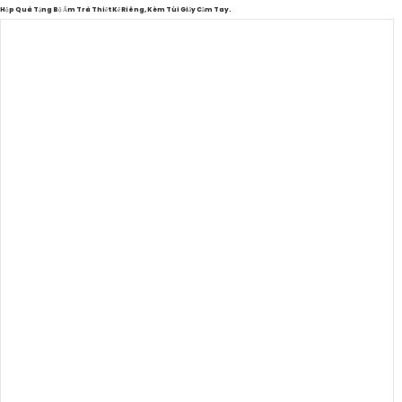
Hộp Quà Tặng Bộ Ấm Trà Thiết Kế Riêng, Kèm Túi Giấy Cầm Tay.