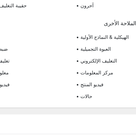
• آحرون
• حقيبة التغليف
لملاحة الأخرى
• الهيكلية & النماذج الأولية
• العبوة التجميلية
• ضب
• التغليف الإلكتروني
• تغلي
• مركز المعلومات
• معل
• فيديو المنتج
• فيدي
• حالات