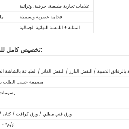
علامات تجارية طبيعية، حرفية، وتراثية
فخامة عصرية وبسيطة
مل
المتانة + اللمسة النهائية الجمالية
تخصيص كامل للمصنع الأصلي – كل التفاصيل، على طريقتك:
مصممة حسب الطلب بالك
رسومات 
ورق فني مطلي / ورق كرافت / كتان / 
128 غ/م² - 350 غ/م² (مغلف على لوح صلب)