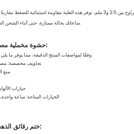
بفضل هيكلها المتين المصنوع من ورق مقوى سميك يتراوح بين 2.5 و3 ملم، توفر هذه العلبة
ساعاتك بحالة ممتازة، حتى أثناء الشحن الدولي، بينما يعكس وزنها الثقيل جودة عالية في كل تفاصيلها.
حشوة مخملية مصممة خصيصًا – حوامل مصممة بدقة هندسية:
يتم قص حشوات المخمل لدينا باستخدام تقنية القطع CNC وفقًا لمواصفات المنتج الدقيقة، مما يوفر ما يلي:
تجاويف مخصصة: مصمم
منع الخدوش: سطح مخملي ناعم يحمي التشطيبات المصقولة.
خيارات الألوا
الخيارات المتاحة: ساعة واحد
ختم رقائق الذهب – رفع مستوى العلامة التجارية على الفور: