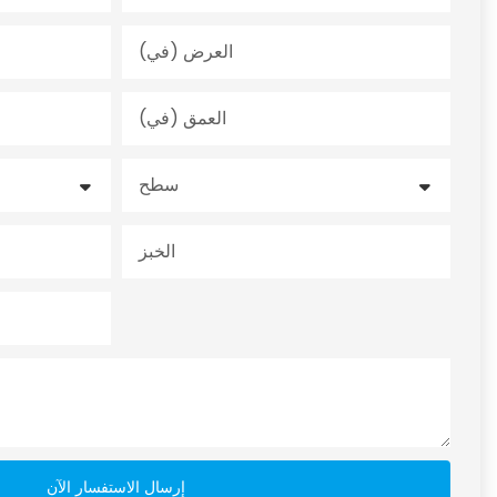
العرض (في)
العمق (في)
سطح
الخبز
إرسال الاستفسار الآن