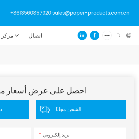
+8613560857920
sales@paper-products.com.cn
اتصال
مركز ا
احصل على عرض أسعار 
ًالشحن مجانا
د
بريد إلكتروني