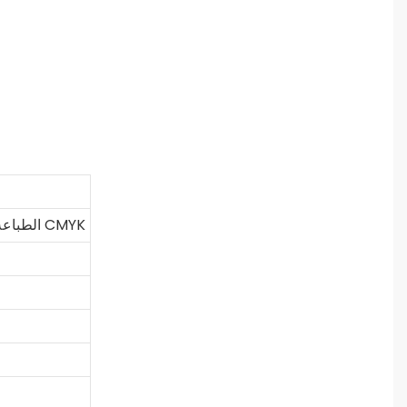
الطباعة بالرقائق الذهبية / النقش البارز / النقش الغائر / الطباعة بالشاشة الحريرية / الأشعة فوق البنفسجية / ألوان CMYK