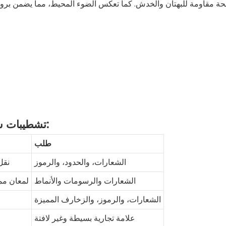
واضحة مقاومة للبهتان والخدش. كما تعكس الضوء المحيط، مما يضمن برو
تشطيبات سطحية عالية الجودة – تميز علامتك التجارية:
طلب
الشعارات، والحدود، والرموز
نقل
الشعارات والرسومات والأنماط
لمعان مم
الشعارات، والرموز، والزخارف المميزة
علامة تجارية بسيطة وغير لافتة