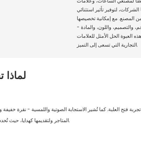
صًا لمصنعي الساعات، وعلامات
 الشركات، لتوفير تأثير استثنائي
 من المصنع. مع إمكانية تخصيصها
، والتصميم، واللون، والمادة -
ه العبوة الحل الأمثل للعلامات
التجارية التي تسعى إلى التميز.
لماذا 
ن تجربة فتح العلبة. كما تُشير الاستجابة الصوتية واللمسية - نقرة خفيف
المتاجر ولتقديمها كهدايا، حيث تُحدد أول تفاعل انطباعًا أوليًا عن تجربة العلامة التجارية بأكملها.