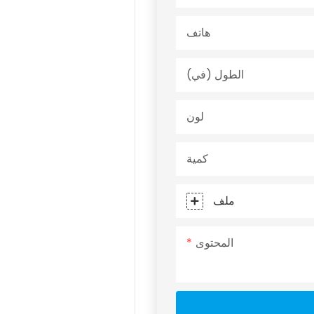
هاتف
الطول (في)
لون
كمية
ملف
المحتوى