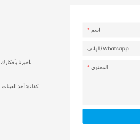
اسم
الهاتف/whatsapp
أخبرنا بأفكارك ، وسيتصل بك مستشارو التغليف المهنيين لدينا لتكييف حل لك.
المحتوى
كفاءة: أخذ العينات على مدار 24 ساعة ، والتسليم في غضون 7 أيام في أسرع.