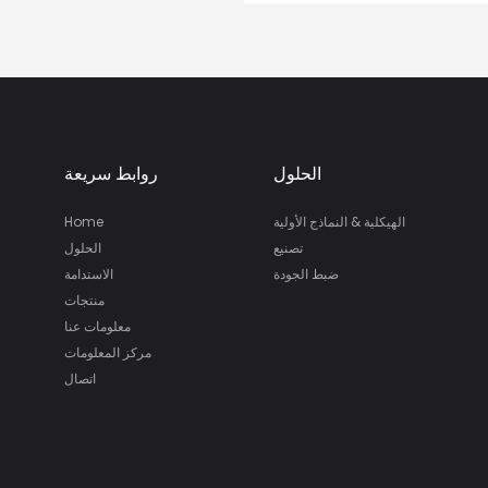
الحلول
روابط سريعة
الهيكلية & النماذج الأولية
Home
تصنيع
الحلول
ضبط الجودة
الاستدامة
منتجات
معلومات عنا
مركز المعلومات
اتصال