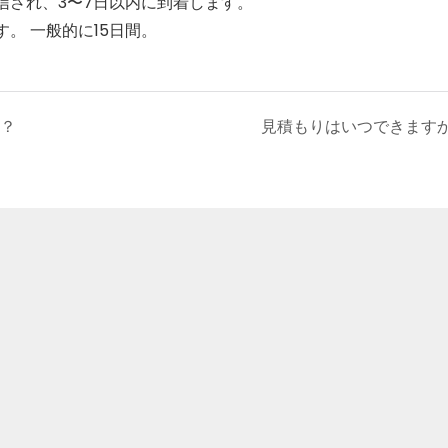
信され、3〜7日以内に到着します。
。 一般的に15日間。
？
見積もりはいつできます