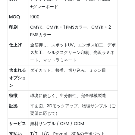
+グレーボード
MOQ
1000
印刷
CMYK、CMYK + 1 PMSカラー、CMYK + 2
PMSカラー
仕上げ
金箔押し、スポットUV、エンボス加工、デボ
ス加工、シルクスクリーン印刷、光沢ラミネ
ート、マットラミネート
含まれる
ダイカット、接着、切り込み、ミシン目
オプショ
ン
特徴
環境に優しく、生分解性、完全機械製造
証拠
平面図、3Dモックアップ、物理サンプル（ご
要望に応じて）
サービス
無料サンプル / OEM / ODM
支払い
T/T、L/C、Paypal、30%のデポジット