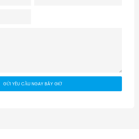
p
GỬI YÊU CẦU NGAY BÂY GIỜ