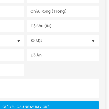
Chiều Rộng (trong)
Độ Sâu (IN)
Bề Mặt
Đồ Ăn
GỬI YÊU CẦU NGAY BÂY GIỜ