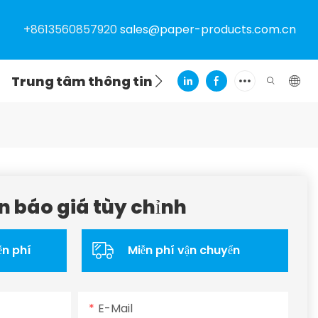
+8613560857920
sales@paper-products.com.cn
Trung tâm thông tin
Liên hệ
n báo giá tùy chỉnh
ễn phí
Miễn phí vận chuyển
E-Mail