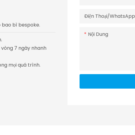
Điện Thoại/WhatsAp
áp bao bì bespoke.
Nội Dung
.
ng vòng 7 ngày nhanh
ong mọi quá trình.