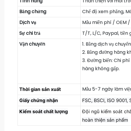
Tính năng
Thân thiện với môi tr
Bằng chứng
Chế độ xem phẳng, Mô 
Dịch vụ
Mẫu miễn phí / OEM 
Sự chi trả
T/T, L/C, Paypal, tiền
Vận chuyển
1. Bằng dịch vụ chuyể
2. Bằng đường hàng k
3. Đường biển: Chi ph
hàng không gấp.
Mẫu 5-7 ngày làm việc
Thời gian sản xuất
Giấy chứng nhận
FSC, BSCI, ISO 9001,
Kiểm soát chất lượng
Đội ngũ kiểm soát ch
hoàn thiện sản phẩm