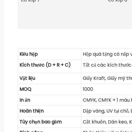
Kiểu hộp
Hộp quà tặng có nắp 
Kích thước (D + R + C)
Tất cả các kích thước
Vật liệu
Giấy Kraft, Giấy mỹ th
MOQ
1000
In ấn
CMYK, CMYK + 1 màu 
Hoàn thiện
Dập vàng, UV tại chỗ,
Tùy chọn bao gồm
Cắt khuôn, Dán keo, K