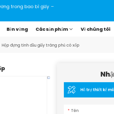
n vững trong bao bì giấy
–
Bền vững
Các sản phẩm
Về chúng tôi
Hộp đựng tinh dầu giấy tráng phủ có xốp
ốp
Nhậ
Hỗ trợ thiết kế mi
Tên