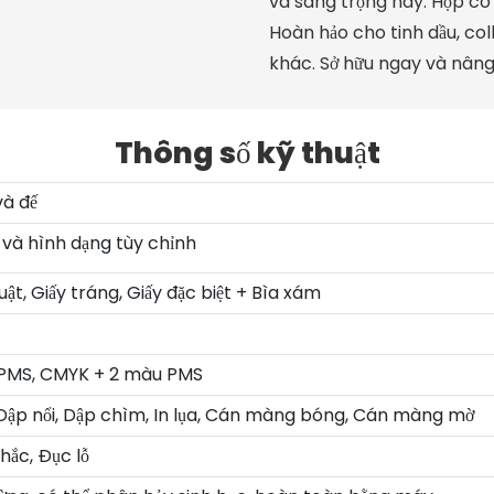
và sang trọng này. Hộp có
Hoàn hảo cho tinh dầu, c
khác. Sở hữu ngay và nân
Thông số kỹ thuật
và đế
 và hình dạng tùy chỉnh
uật, Giấy tráng, Giấy đặc biệt + Bìa xám
PMS, CMYK + 2 màu PMS
 Dập nổi, Dập chìm, In lụa, Cán màng bóng, Cán màng mờ
hắc, Đục lỗ