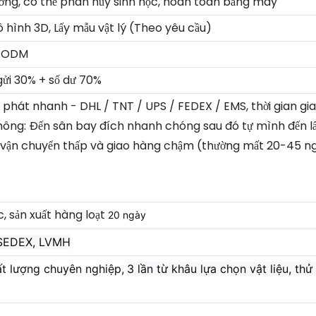
ường, có thể phân hủy sinh học, hoàn toàn bằng máy
hình 3D, Lấy mẫu vật lý (Theo yêu cầu)
/ ODM
 gửi 30% + số dư 70%
n phát nhanh - DHL / TNT / UPS / FEDEX / EMS, thời gian gi
hông: Đến sân bay đích nhanh chóng sau đó tự mình đến lấ
í vận chuyển thấp và giao hàng chậm (thường mất 20-45 ngà
, sản xuất hàng loạt
20 ngày
 SEDEX, LVMH
ất lượng chuyên nghiệp,
3 lần từ khâu lựa chọn vật liệu, t