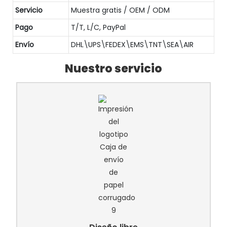
Servicio
Muestra gratis / OEM / ODM
Pago
T/T, L/C, PayPal
Envío
DHL\UPS\FEDEX\EMS\TNT\SEA\AIR
Nuestro servicio