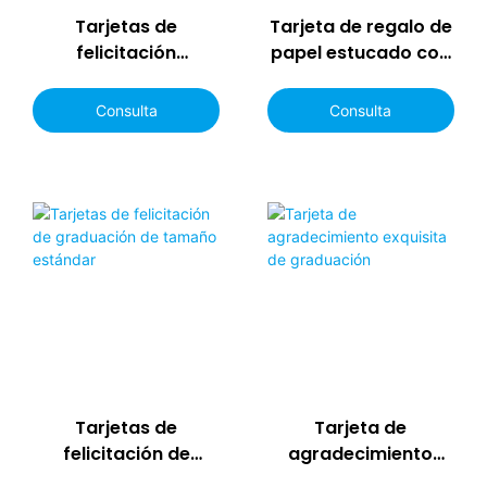
Tarjetas de
Tarjeta de regalo de
felicitación
papel estucado con
personalizadas con
diseño
escritura a mano en
personalizado y
Consulta
Consulta
blanco y sobres
sobre
Tarjetas de
Tarjeta de
felicitación de
agradecimiento
graduación de
exquisita de