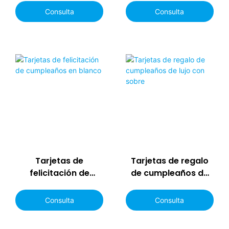
tamaño estándar
graduación
Consulta
Consulta
Tarjetas de
Tarjetas de regalo
felicitación de
de cumpleaños de
cumpleaños en
lujo con sobre
blanco
Consulta
Consulta