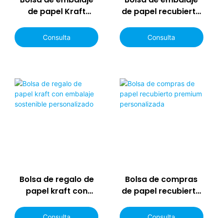
de papel Kraft
de papel recubierto
premium OEM de
con impresión de
marca famosa para
logotipo y diseño de
Consulta
Consulta
regalo
tamaño
personalizado
Bolsa de regalo de
Bolsa de compras
papel kraft con
de papel recubierto
embalaje sostenible
premium
personalizado
personalizada
Consulta
Consulta