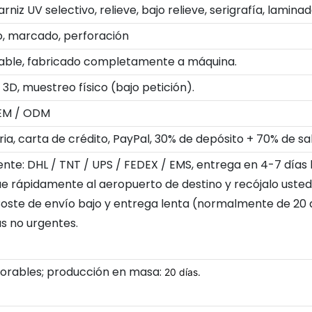
niz UV selectivo, relieve, bajo relieve, serigrafía, lamina
o, marcado, perforación
dable, fabricado completamente a máquina.
3D, muestreo físico (bajo petición).
OEM / ODM
a, carta de crédito, PayPal, 30% de depósito + 70% de sa
ente: DHL / TNT / UPS / FEDEX / EMS, entrega en 4-7 días 
gue rápidamente al aeropuerto de destino y recójalo uste
 Coste de envío bajo y entrega lenta (normalmente de 20
s no urgentes.
borables; producción en masa:
20 días.