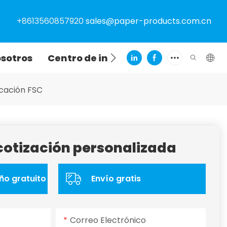
+8613560857920
sales@paper-products.com.cn
osotros
Centro de información
Contact
icación FSC
otización personalizada
ño gratuito
Envío gratis
Correo Electrónico