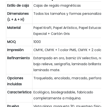
Estilo de caja
Cajas de regalo magnéticas
Dimensiones
Todos los tamaños y formas personalizado
(L + A + H)
Material
Papel Kraft, Papel Artístico, Papel Estucado,
Especial + Cartón Gris
MOQ
1000
Impresión
CMYK, CMYK + 1 color PMS, CMYK + 2 colore
Refinamiento
Estampado en oro, barniz UV selectivo, relie
bajo relieve, serigrafía, laminado brillante,
laminado mate.
Opciones
Troquelado, encolado, marcado, perforació
incluidas
Característica
Ecológico, biodegradable, fabricado
completamente a máquina.
Prueba
Vista plana, maqueta 3D, muestreo físico (