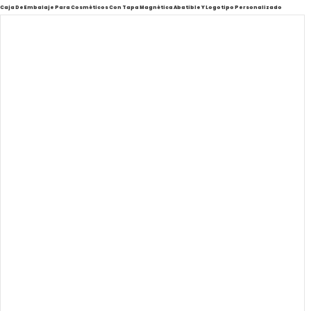
Caja De Embalaje Para Cosméticos Con Tapa Magnética Abatible Y Logotipo Personalizado