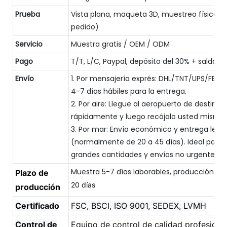
Prueba
Vista plana, maqueta 3D, muestreo físico (
pedido)
Servicio
Muestra gratis / OEM / ODM
Pago
T/T, L/C, Paypal, depósito del 30% + saldo d
Envío
1. Por mensajería exprés: DHL/TNT/UPS/FEDE
4-7 días hábiles para la entrega.
2. Por aire: Llegue al aeropuerto de destino
rápidamente y luego recójalo usted mismo.
3. Por mar: Envío económico y entrega lent
(normalmente de 20 a 45 días). Ideal para
grandes cantidades y envíos no urgentes.
Muestra 5-7 días laborables, producción e
Plazo de
20 días
producción
Certificado
FSC, BSCI, ISO 9001, SEDEX, LVMH
Control de
Equipo de control de calidad profesional