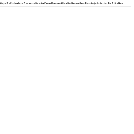
Caja De Embalaje Personalizada Para Mascarillas De Barro Con Bandeja Interior De Plástico