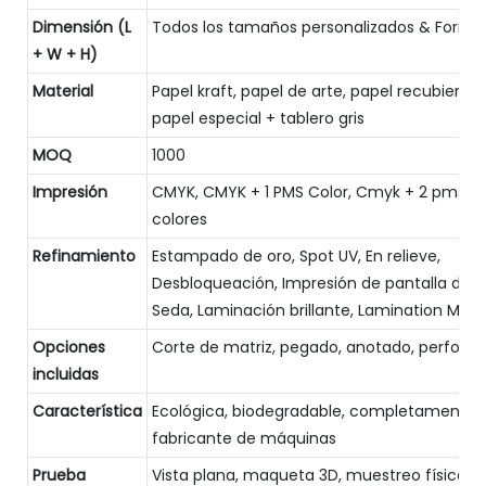
Dimensión (L
Todos los tamaños personalizados & Forma
+ W + H)
Material
Papel kraft, papel de arte, papel recubierto,
papel especial + tablero gris
MOQ
1000
Impresión
CMYK, CMYK + 1 PMS Color, Cmyk + 2 pms
colores
Refinamiento
Estampado de oro, Spot UV, En relieve,
Desbloqueación, Impresión de pantalla de
Seda, Laminación brillante, Lamination Matt
Opciones
Corte de matriz, pegado, anotado, perforac
incluidas
Característica
Ecológica, biodegradable, completamente
fabricante de máquinas
Prueba
Vista plana, maqueta 3D, muestreo físico (