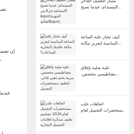
مسار التغليف الفاخر
المستدام: عندما تصبح
تصم
الاستدامة جزءًا من
"الجودة العالية"
كيف تختار علبة الساعة
المناسبة لتعزيز مكانة
علامتك التجارية
إن تصميم
للساعات؟
مع أنواع الصناديق المعقدة الأخرى، فإن صندوق الهدايا ذو الغطاء السماوي والأرضي يتم قبوله ومحبته بسهولة أكبر من قبل المستهلكين.
علبة صلبة بإغلاق
مغناطيسي مخصص،
مزينة بختم ذهبي فاخر،
لتغليف مستحضرات
عندما 
التجميل
اتجاهات علب
مستحضرات التجميل لعام
2026: تصاميم تغليف
مبتكرة لعلامات التجميل
التجارية