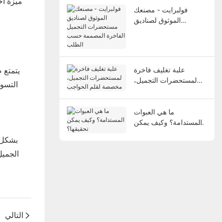
ميزة أخ
فولبرايت - مصنعك
الموثوق لصناديق
مستحضرات التجميل
الفاخرة المصممة حسب
الطلب
يتمتع 
علبة تغليف فاخرة
لمستحضرات التجميل،
التسوي
مخصصة لقلم الحواجب
ما هي العبوات
المستدامة؟ وكيف يمكن
تحقيقها؟
بشكل ع
الجميل
التالي