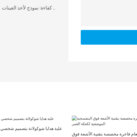
كفاءة: نموذج لأخذ العينات على مدار 24 ساعة ، والتسليم في غضون 7 أيام في أسرع ..
علبة هدايا شوكولاتة بتصميم شخص
طعام فاخرة مخصصة بتقنية الأشعة فوق