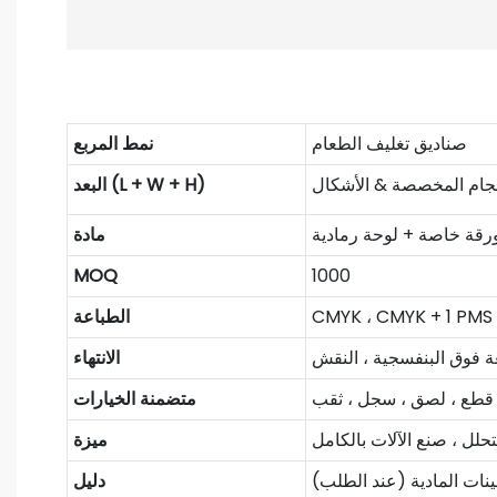
صناديق تغليف الطعام
نمط المربع
حجام المخصصة & الأشكال
البعد (L + W + H)
ورقة خاصة + لوحة رمادية
مادة
MOQ
1000
CMYK ، CMYK + 1 PMS
الطباعة
الانتهاء
قطع ، لصق ، سجل ، ثقب
متضمنة الخيارات
لتحلل ، صنع الآلات بالكامل
ميزة
ينات المادية (عند الطلب)
دليل