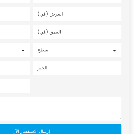
العرض (في)
العمق (في)
سطح
الخبز
إرسال الاستفسار الآن