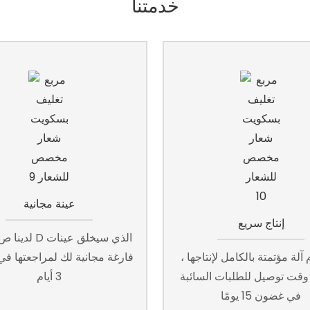
خدمتنا
عينة مجانية
إنتاج سريع
لدينا ص&قسم D ا
آلة مؤتمتة بالكامل لإنتاجها ،
فارغة مجانية لك لمراجعتها ف
قت توصيل للطلبات السائبة
3 أيام
في غضون 15 يومًا