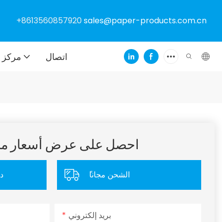
+8613560857920
sales@paper-products.com.cn
اتصال
مركز ا
احصل على عرض أسعار 
ًالشحن مجانا
د
بريد إلكتروني