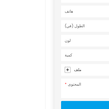
هاتف
الطول (في)
لون
كمية
ملف
المحتوى