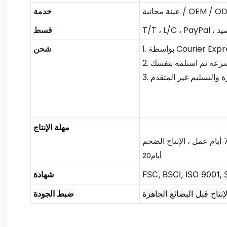
 مجانية / OEM / ODM
خدمة
قسط
شحن
مهلة الإنتاج
أيام20
FSC, BSCI, ISO 9001,
شهادة
ضبط الجودة