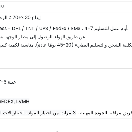
عينة
T/T ، L/C ، PayPal ، إيداع 30 ٪+70 ٪ الرصيد
1. بواسطة Courier Express - DHL / TNT / UPS / FedEx / EMS ، 4-7 أيام عمل للتسليم.
2. عن طريق الهواء: الوصول إلى مطار الوجهة بسرعة ثم استلمه بنفسك.
 SEDEX, LVMH
ريق مراقبة الجودة المهنية ،
3 مرات من اختيار المواد ، اختبار آلات الإنتاج قبل البضائع الجاهزة