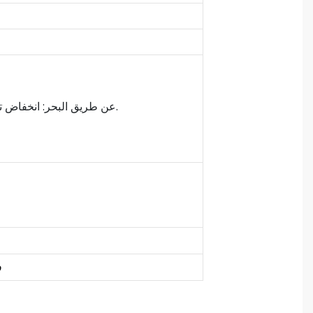
3. عن طريق البحر: انخفاض تكلفة الشحن والتسليم البطيء (20-45 يومًا عادة). مناسبة لكمية كبيرة والتسليم غير المتقدم.
ف