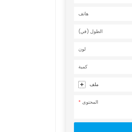
هاتف
الطول (في)
لون
كمية
ملف
المحتوى