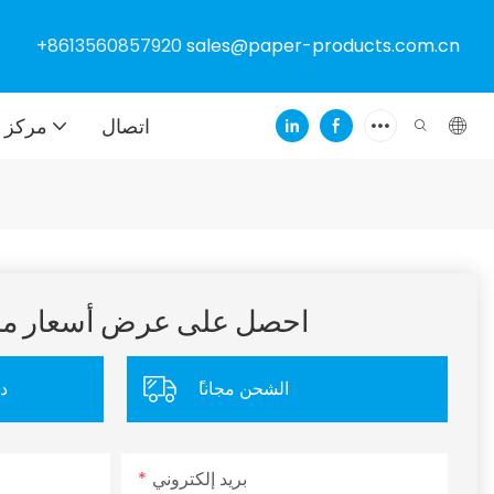
+8613560857920
sales@paper-products.com.cn
اتصال
مركز ا
احصل على عرض أسعار 
ًالشحن مجانا
د
بريد إلكتروني