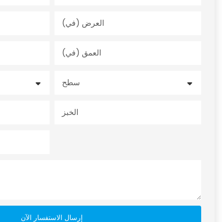
العرض (في)
العمق (في)
سطح
الخبز
إرسال الاستفسار الآن