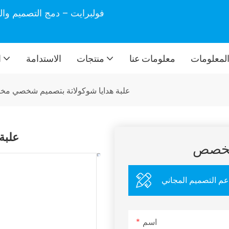
فولبرايت – دمج التصميم وال
لمعلومات
معلومات عنا
منتجات
الاستدامة
ا
علبة هدايا شوكولاتة بتصميم شخصي م
علبة
مخصص
عم التصميم المجاني
اسم