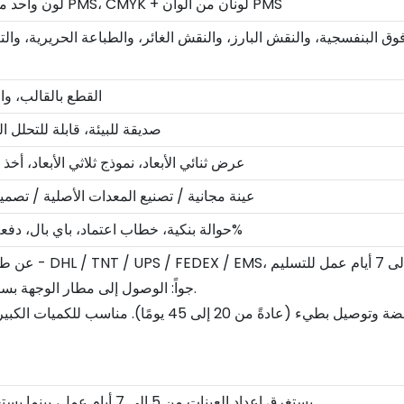
CMYK، CMYK + لون واحد من ألوان PMS، CMYK + لونان من ألوان PMS
ق البنفسجية، والنقش البارز، والنقش الغائر، والطباعة الحريرية، والتغ
القطع بالقالب، وا
صديقة للبيئة، قابلة للتحلل ا
عرض ثنائي الأبعاد، نموذج ثلاثي الأبعاد، أخ
عينة مجانية / تصنيع المعدات الأصلية / تصمي
حوالة بنكية، خطاب اعتماد، باي بال، دفعة مقدمة 30% + رصيد 70%
2. جواً: الوصول إلى مطار الوجهة بسرعة ثم استلامها بنفسك.
يستغرق إعداد العينات من 5 إلى 7 أيام عمل، بينما يستغرق الإنتاج بالجملة
20 يومًا.