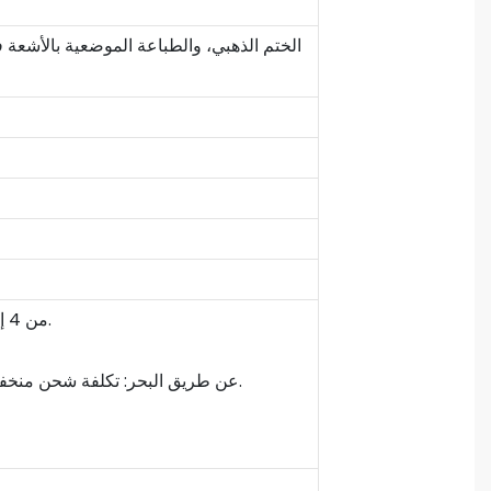
الختم الذهبي، والطباعة الموضعية بالأشعة فو
1. عن طريق خدمة البريد السريع - DHL / TNT / UPS / FEDEX / EMS، من 4 إلى 7 أيام عمل للتسليم.
3. عن طريق البحر: تكلفة شحن منخفضة وتوصيل بطيء (عادةً من 20 إلى 45 يومًا). مناسب للكميات الكبيرة والتوصيل غير العاجل.