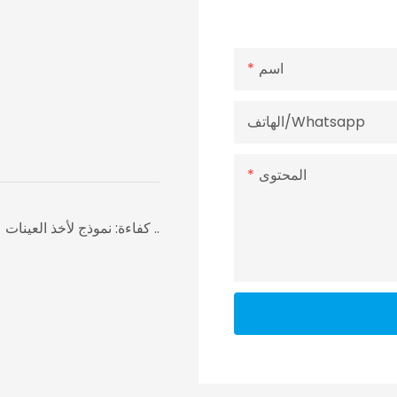
اسم
الهاتف/whatsapp
المحتوى
كفاءة: نموذج لأخذ العينات على مدار 24 ساعة ، والتسليم في غضون 7 أيام في أسرع ..