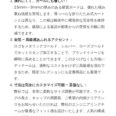
潰れにくく、カールにも優しい：
2.5mm～3mmの厚みのある硬質ボードは、優れた積み
重ね強度を実現します。薄っぺらな折りたたみ式カート
ンとは異なり、この箱は輸送中に構造的な完全性を維持
するため、破損による返品や顧客からの苦情を大幅に削
減できます。
金箔 – 高級感あふれるアクセント：
ロゴをメタリックゴールド、シルバー、ローズゴールド
でホットスタンプ加工することで、ブランドイメージを
瞬時に高めることができます。このさりげなくも力強い
ディテールは、過剰なコストをかけずに高級感を演出で
きるため、限定コレクションにも定番商品にも最適で
す。
寸法は完全にカスタマイズ可能 – 妥協なし：
弊社では、非常に柔軟なサイズ調整が可能です。ウィッ
グの長さ、キャップの周囲長、ご希望の内側クリアラン
スをお知らせいただければ、弊社のエンジニアリングチ
ームが最適なフィット感を設計いたします。人気の構成