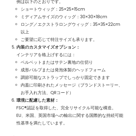
例は以下のとおりです。
ショートウィッグ：25×25×15cm
ミディアムサイズのウィッグ：30×30×18cm
ロング／エクストラロングウィッグ：35×35×22cm
以上
ご要望に応じて特注サイズも承ります。
内装のカスタマイズオプション：
インテリアを格上げするには：
ベルベットまたはサテン裏地の仕切り
成形パルプまたは発泡体製のヘッドフォーム
調節可能なストラップでしっかり固定できます
内蓋に印刷されたメッセージ（ブランドストーリー、
お手入れ方法、QRコード）
環境に配慮した素材：
FSC®認証を取得した、完全リサイクル可能な構造。
EU、米国、英国市場への輸出に関する国際的な持続可能
性基準を満たしています。