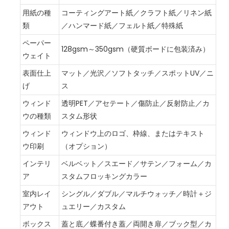
用紙の種
コーティングアート紙／クラフト紙／リネン紙
類
／ハンマード紙／フェルト紙／特殊紙
ペーパー
128gsm～350gsm（硬質ボードに包装済み）
ウェイト
表面仕上
マット／光沢／ソフトタッチ／スポットUV／ニ
げ
ス
ウィンド
透明PET／アセテート／傷防止／反射防止／カ
ウの種類
スタム形状
ウィンド
ウィンドウ上のロゴ、枠線、またはテキスト
ウ印刷
（オプション）
インテリ
ベルベット／スエード／サテン／フォーム／カ
ア
スタムフロッキングカラー
室内レイ
シングル／ダブル／マルチウォッチ／時計＋ジ
アウト
ュエリー／カスタム
ボックス
蓋と底／蝶番付き蓋／両開き扉／ブック型／カ