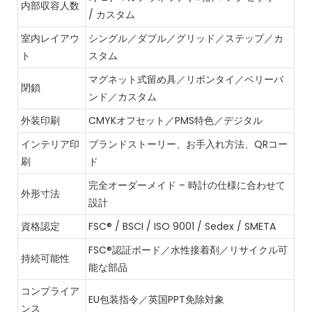
内部収容人数
/ カスタム
室内レイアウ
シングル／ダブル／グリッド／ステップ／カ
ト
スタム
マグネット式留め具／リボンタイ／ベリーバ
閉鎖
ンド／カスタム
外装印刷
CMYKオフセット／PMS特色／デジタル
インテリア印
ブランドストーリー、お手入れ方法、QRコー
刷
ド
完全オーダーメイド – 時計の仕様に合わせて
外形寸法
設計
資格認定
FSC® / BSCI / ISO 9001 / Sedex / SMETA
FSC®認証ボード／水性接着剤／リサイクル可
持続可能性
能な部品
コンプライア
EU包装指令／英国PPT免除対象
ンス