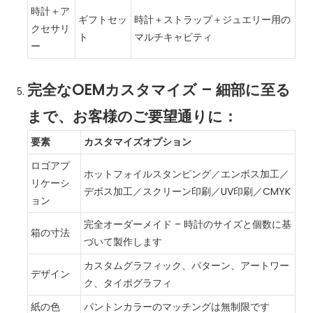
時計＋ア
ギフトセッ
時計＋ストラップ＋ジュエリー用の
クセサリ
ト
マルチキャビティ
ー
完全なOEMカスタマイズ – 細部に至る
まで、お客様のご要望通りに：
要素
カスタマイズオプション
ロゴアプ
ホットフォイルスタンピング／エンボス加工／
リケーシ
デボス加工／スクリーン印刷／UV印刷／CMYK
ョン
完全オーダーメイド – 時計のサイズと個数に基
箱の寸法
づいて製作します
カスタムグラフィック、パターン、アートワー
デザイン
ク、タイポグラフィ
紙の色
パントンカラーのマッチングは無制限です