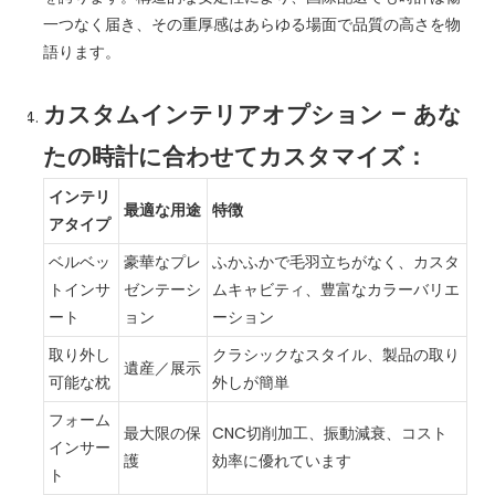
一つなく届き、その重厚感はあらゆる場面で品質の高さを物
語ります。
カスタムインテリアオプション – あな
たの時計に合わせてカスタマイズ：
インテリ
最適な用途
特徴
アタイプ
ベルベッ
豪華なプレ
ふかふかで毛羽立ちがなく、カスタ
トインサ
ゼンテーシ
ムキャビティ、豊富なカラーバリエ
ート
ョン
ーション
取り外し
クラシックなスタイル、製品の取り
遺産／展示
可能な枕
外しが簡単
フォーム
最大限の保
CNC切削加工、振動減衰、コスト
インサー
護
効率に優れています
ト