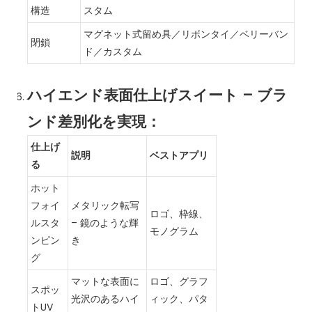
構造
スタム
マグネット式留め具／リボンタイ／ベリーバン
閉鎖
ド／カスタム
ハイエンド表面仕上げスイート – ブラ
ンド差別化を実現：
仕上げ
説明
ベストアプリ
る
ホット
フォイ
メタリック転写
ロゴ、枠線、
ルスタ
– 鏡のような輝
モノグラム
ンピン
き
グ
マットな表面に
ロゴ、グラフ
スポッ
光沢のあるハイ
ィック、パタ
トUV