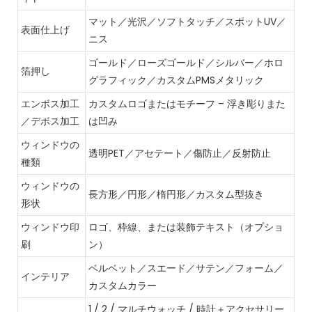
マット／光沢／ソフトタッチ／スポットUV／
表面仕上げ
ニス
ゴールド／ローズゴールド／シルバー／ホロ
箔押し
グラフィック／カスタムPMSメタリック
エンボス加工
カスタムロゴまたはモチーフ – 浮き彫りまた
／デボス加工
は凹み
ウィンドウの
透明PET／アセテート／傷防止／反射防止
種類
ウィンドウの
長方形／円形／楕円形／カスタム型抜き
形状
ウィンドウ印
ロゴ、枠線、または装飾テキスト（オプショ
刷
ン）
ベルベット／スエード／サテン／フォーム／
インテリア
カスタムカラー
1 / 2 / マルチウォッチ / 時計＋アクセサリー