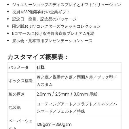
ジュエリーショップのディスプレイとギフトソリューション
役員やVIP顧客向けの企業ギフト
記念日、節目、記念品のパッケージ
限定版およびコレクターズウォッチコレクション
Eコマースにおける消費者直販プレミアム配送
展示会・見本市用プレゼンテーションケース
カスタマイズ概要表：
パラメータ
仕様
蓋と底／蝶番付き蓋／両開き扉／ブック型／
ボックス構造
カスタム
板の厚さ
2.0mm / 2.5mm / 3.0mm 厚紙
コーティングアート／クラフト／リネン／ハ
包装紙
ンマード／フェルト／特殊
ペーパーウェ
128gsm～350gsm
イト