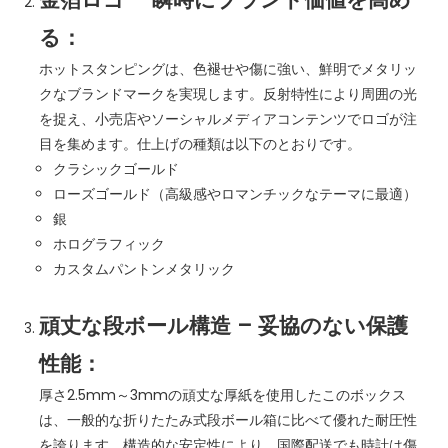
る：
ホットスタンピングは、色褪せや傷に強い、鮮明でメタリッ
クなブランドマークを実現します。反射特性により周囲の光
を捉え、小売店やソーシャルメディアコンテンツでロゴが注
目を集めます。仕上げの種類は以下のとおりです。
クラシックゴールド
ローズゴールド（高級感やロマンチックなテーマに最適）
銀
ホログラフィック
カスタムパントンメタリック
頑丈な段ボール構造 – 妥協のない保護
性能：
厚さ2.5mm～3mmの頑丈な厚紙を使用したこのボックス
は、一般的な折りたたみ式段ボール箱に比べて優れた耐圧性
を誇ります。構造的な安定性により、国際配送でも時計は傷