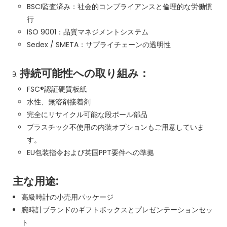
BSCI監査済み：社会的コンプライアンスと倫理的な労働慣
行
ISO 9001：品質マネジメントシステム
Sedex / SMETA：サプライチェーンの透明性
持続可能性への取り組み：
FSC®認証硬質板紙
水性、無溶剤接着剤
完全にリサイクル可能な段ボール部品
プラスチック不使用の内装オプションもご用意していま
す。
EU包装指令および英国PPT要件への準拠
主な用途:
高級時計の小売用パッケージ
腕時計ブランドのギフトボックスとプレゼンテーションセッ
ト