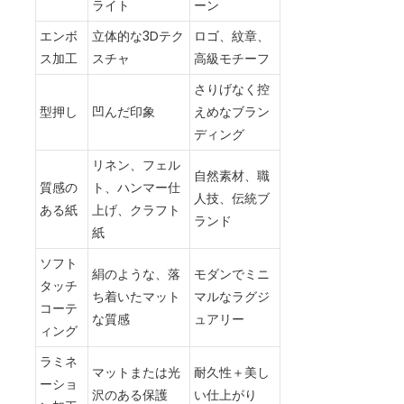
ライト
ーン
エンボ
立体的な3Dテク
ロゴ、紋章、
ス加工
スチャ
高級モチーフ
さりげなく控
型押し
凹んだ印象
えめなブラン
ディング
リネン、フェル
自然素材、職
質感の
ト、ハンマー仕
人技、伝統ブ
ある紙
上げ、クラフト
ランド
紙
ソフト
絹のような、落
モダンでミニ
タッチ
ち着いたマット
マルなラグジ
コーテ
な質感
ュアリー
ィング
ラミネ
マットまたは光
耐久性＋美し
ーショ
沢のある保護
い仕上がり