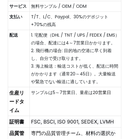
サービス
無料サンプル / OEM / ODM
支払い
T/T、L/C、Paypal、30%のデポジット
+70%の残高
配送
1. 宅配便（DHL / TNT / UPS / FEDEX / EMS）
の場合、配達には4～7営業日かかります。
2. 飛行機の場合: 目的地の空港に早く到着
し、自分で受け取ります。
3. 海上輸送：輸送コストが低く、配送に時間
がかかります（通常20～45日）。大量輸送
や緊急でない輸送に適しています。
サンプルは5～7営業日、量産は
生産リ
20営業日
ードタ
イム
証明書
FSC, BSCI, ISO 9001, SEDEX, LVMH
品質管
専門の品質管理チーム、
材料の選択か