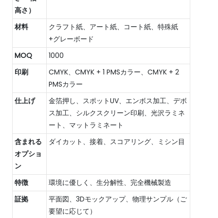
高さ）
材料
クラフト紙、アート紙、コート紙、特殊紙
+グレーボード
MOQ
1000
印刷
CMYK、CMYK + 1 PMSカラー、CMYK + 2
PMSカラー
仕上げ
金箔押し、スポットUV、エンボス加工、デボ
ス加工、シルクスクリーン印刷、光沢ラミネ
ート、マットラミネート
含まれる
ダイカット、接着、スコアリング、ミシン目
オプショ
ン
特徴
環境に優しく、生分解性、完全機械製造
証拠
平面図、3Dモックアップ、物理サンプル（ご
要望に応じて）