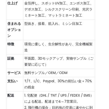
仕上げ
金箔押し、スポットUV加工、エンボス加工、
デボス加工、シルクスクリーン印刷、光沢ラ
ミネート加工、マットラミネート加工
含まれる
型抜き、接着、筋入れ、ミシン目加工
オプショ
ン
特徴
環境に優しく、生分解性があり、完全機械製
造
証拠
平面図、3Dモックアップ、実物サンプル（ご
要望に応じて）
サービス
無料サンプル／OEM／ODM
支払い
T/T、L/C、Paypal、30%の前払い金＋70%
の残金
配送
1. 宅配便（DHL / TNT / UPS / FEDEX / EMS）
による配送。配達まで4～7営業日。
2. 飛行機の場合：目的地の空港に速やかに到