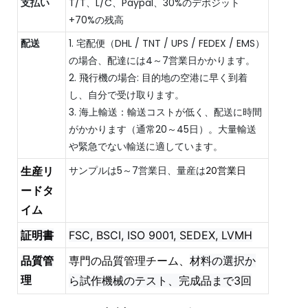
支払い
T/T、L/C、Paypal、30%のデポジット
+70%の残高
配送
1. 宅配便（DHL / TNT / UPS / FEDEX / EMS）
の場合、配達には4～7営業日かかります。
2. 飛行機の場合: 目的地の空港に早く到着
し、自分で受け取ります。
3. 海上輸送：輸送コストが低く、配送に時間
がかかります（通常20～45日）。大量輸送
や緊急でない輸送に適しています。
サンプルは5～7営業日、量産は
生産リ
20営業日
ードタ
イム
証明書
FSC, BSCI, ISO 9001, SEDEX, LVMH
品質管
専門の品質管理チーム、
材料の選択か
理
ら試作機械のテスト、完成品まで3回