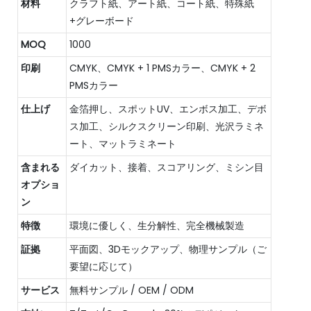
材料
クラフト紙、アート紙、コート紙、特殊紙
+グレーボード
MOQ
1000
印刷
CMYK、CMYK + 1 PMSカラー、CMYK + 2
PMSカラー
仕上げ
金箔押し、スポットUV、エンボス加工、デボ
ス加工、シルクスクリーン印刷、光沢ラミネ
ート、マットラミネート
含まれる
ダイカット、接着、スコアリング、ミシン目
オプショ
ン
特徴
環境に優しく、生分解性、完全機械製造
証拠
平面図、3Dモックアップ、物理サンプル（ご
要望に応じて）
サービス
無料サンプル / OEM / ODM