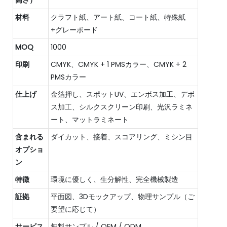
材料
クラフト紙、アート紙、コート紙、特殊紙
+グレーボード
MOQ
1000
印刷
CMYK、CMYK + 1 PMSカラー、CMYK + 2
PMSカラー
仕上げ
金箔押し、スポットUV、エンボス加工、デボ
ス加工、シルクスクリーン印刷、光沢ラミネ
ート、マットラミネート
含まれる
ダイカット、接着、スコアリング、ミシン目
オプショ
ン
特徴
環境に優しく、生分解性、完全機械製造
証拠
平面図、3Dモックアップ、物理サンプル（ご
要望に応じて）
サービス
無料サンプル / OEM / ODM