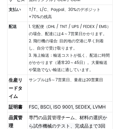
支払い
T/T、L/C、Paypal、30%のデポジット
+70%の残高
配送
1. 宅配便（DHL / TNT / UPS / FEDEX / EMS）
の場合、配達には4～7営業日かかります。
2. 飛行機の場合: 目的地の空港に早く到着
し、自分で受け取ります。
3. 海上輸送：輸送コストが低く、配送に時間
がかかります（通常20～45日）。大量輸送
や緊急でない輸送に適しています。
サンプルは5～7営業日、量産は
生産リ
20営業日
ードタ
イム
証明書
FSC, BSCI, ISO 9001, SEDEX, LVMH
品質管
専門の品質管理チーム、
材料の選択か
理
ら試作機械のテスト、完成品まで3回