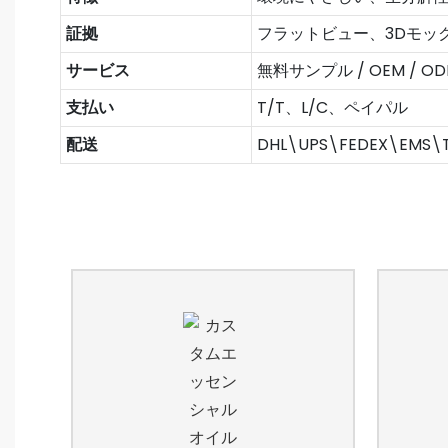
証拠
フラットビュー、3Dモッ
サービス
無料サンプル / OEM / O
支払い
T/T、L/C、ペイパル
配送
DHL\UPS\FEDEX\EMS\