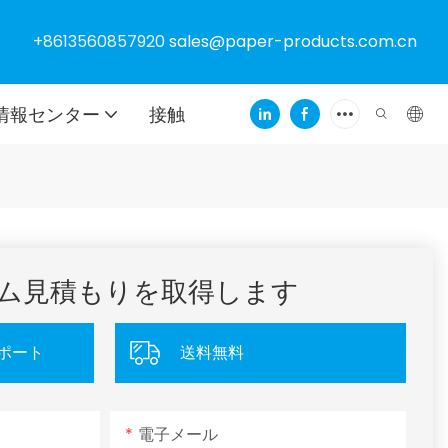
+8613560857920
sales@paper-products.com.cn
情報センター
接触
ム見積もりを取得します
ポート
送料無料
電子メール