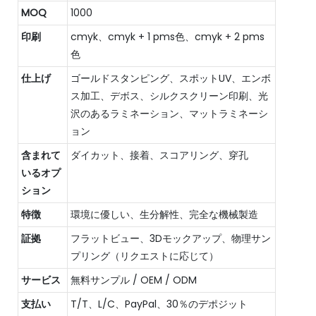
MOQ
1000
印刷
cmyk、cmyk + 1 pms色、cmyk + 2 pms
色
仕上げ
ゴールドスタンピング、スポットUV、エンボ
ス加工、デボス、シルクスクリーン印刷、光
沢のあるラミネーション、マットラミネーシ
ョン
含まれて
ダイカット、接着、スコアリング、穿孔
いるオプ
ション
特徴
環境に優しい、生分解性、完全な機械製造
証拠
フラットビュー、3Dモックアップ、物理サン
プリング（リクエストに応じて）
サービス
無料サンプル / OEM / ODM
支払い
T/T、L/C、PayPal、30％のデポジット