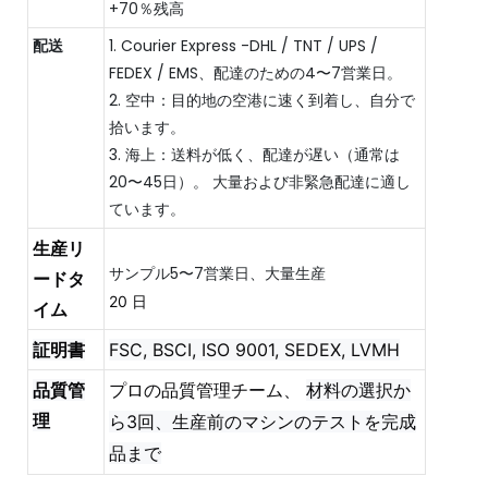
+70％残高
配送
1. Courier Express -DHL / TNT / UPS /
FEDEX / EMS、配達のための4〜7営業日。
2. 空中：目的地の空港に速く到着し、自分で
拾います。
3. 海上：送料が低く、配達が遅い（通常は
20〜45日）。 大量および非緊急配達に適し
ています。
生産リ
ードタ
20 日
イム
証明書
FSC, BSCI, ISO 9001, SEDEX, LVMH
品質管
プロの品質管理チーム、
材料の選択か
理
ら3回、生産前のマシンのテストを完成
品まで