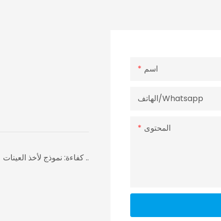
اسم
الهاتف/whatsapp
المحتوى
كفاءة: نموذج لأخذ العينات على مدار 24 ساعة ، والتسليم في غضون 7 أيام في أسرع ..