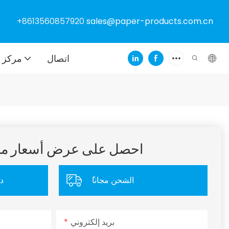
+8613560857920
sales@paper-products.com.cn
اتصال
مركز ا
احصل على عرض أسعار 
ًالشحن مجانا
د
بريد إلكتروني