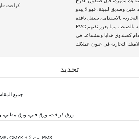
ة بك مميزة، فإن صندوق الدرج
ين وصديق للبيئة، فهو لا يبدو
تجارية بالاستدامة.
بفضل نافذة
PVC الشفافة لعرض منتجاتك، يمكن للعملاء رؤية ما يحصلون عليه بالضبط، مما يعزز ثقتهم
ستخدام كصندوق هدايا وستساعد في
تحديد
جميع المقا
ورق كرافت، ورق فني، ورق مطلي، 
CMYK، CMYK + 1 لون PMS، CMYK + 2 لون PMS