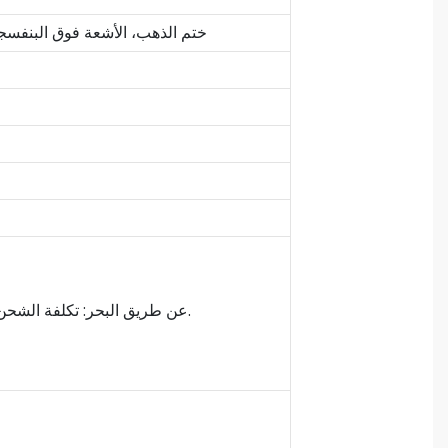
ختم الذهب، الأشعة فوق البنفسجية
3. عن طريق البحر: تكلفة الشحن منخفضة والتسليم بطيء (20-45 يوما عادة). مناسب للكميات الكبيرة والتوصيل غير العاجل.