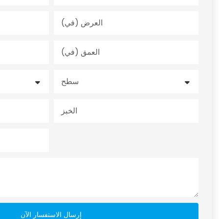
العرض (في)
العمق (في)
سطح
الخبز
إرسال الاستفسار الآن