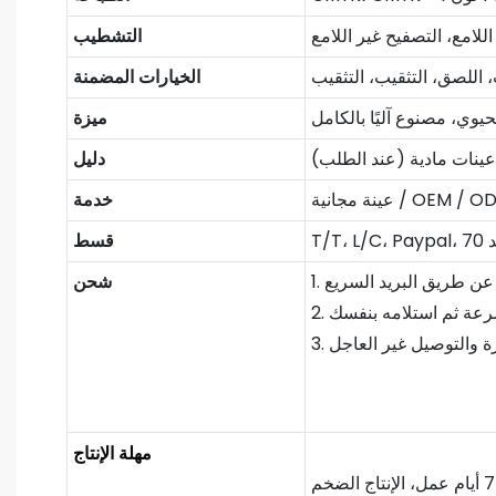
لامع، التصفيح غير اللامع
التشطيب
 اللصق، التثقيب، التثقيب
الخيارات المضمنة
حيوي، مصنوع آليًا بالكامل
ميزة
عينات مادية (عند الطلب)
دليل
 مجانية / OEM / ODM
خدمة
قسط
شحن
مهلة الإنتاج