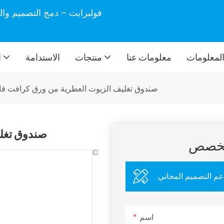
فولبرايت – دمج التصميم وال
لمعلومات
معلومات عنا
منتجات
الاستدامة
ا
صندوق تغليف الزيوت العطرية من ورق كرافت ق
صندوق تغل
مخصص
عم التصميم المجاني
اسم