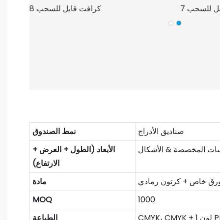
صناديق الأدراج
نمط الصندوق
سات المخصصة & الأشكال
الأبعاد (الطول + العرض +
الارتفاع)
ورق خاص + كرتون رمادي
مادة
MOQ
1000
الطباعة