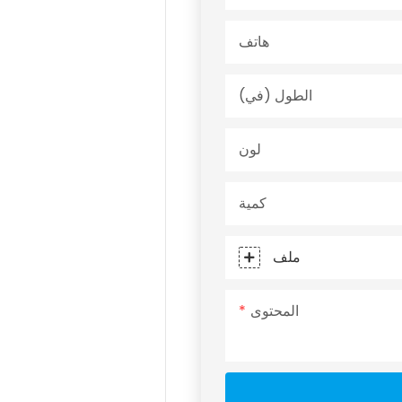
هاتف
الطول (في)
لون
كمية
ملف
المحتوى