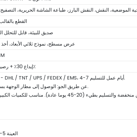
 الموضعية، النقش، النقش البارز، طباعة الشاشة الحريرية، التصفيح ال
القطع بالقالب،
صديق للبيئة، قابل للتحلل ال
عرض مسطح، نموذج ثلاثي الأبعاد، أخذ 
عينة
T/T، L/C، Paypal، إيداع 30٪ + رصيد 70٪
1. عن طريق البريد السريع - DHL / TNT / UPS / FEDEX / EMS، 4-7 أيام عمل للتسليم.
2. عن طريق الجو: الوصول إلى مطار الوجهة بسرعة ثم استلامه بنفسك.