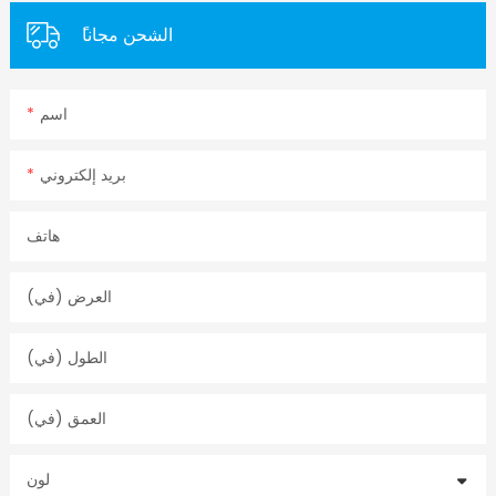
ًالشحن مجانا
اسم
بريد إلكتروني
هاتف
العرض (في)
الطول (في)
العمق (في)
لون