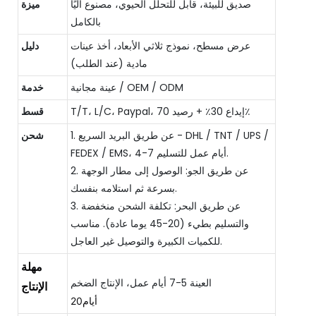
صديق للبيئة، قابل للتحلل الحيوي، مصنوع آليًا
ميزة
بالكامل
عرض مسطح، نموذج ثلاثي الأبعاد، أخذ عينات
دليل
مادية (عند الطلب)
عينة مجانية / OEM / ODM
خدمة
T/T، L/C، Paypal، إيداع 30٪ + رصيد 70٪
قسط
1. عن طريق البريد السريع - DHL / TNT / UPS /
شحن
FEDEX / EMS، 4-7 أيام عمل للتسليم.
2. عن طريق الجو: الوصول إلى مطار الوجهة
بسرعة ثم استلامه بنفسك.
3. عن طريق البحر: تكلفة الشحن منخفضة
والتسليم بطيء (20-45 يوما عادة). مناسب
للكميات الكبيرة والتوصيل غير العاجل.
مهلة
الإنتاج
أيام20