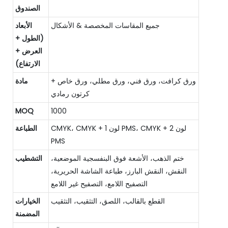
الصندوق
جميع المقاسات المخصصة & الأشكال
الأبعاد
(الطول +
العرض +
الارتفاع)
ورق كرافت، ورق فني، ورق مطلي، ورق خاص +
مادة
كرتون رمادي
MOQ
1000
CMYK، CMYK + 1 لون PMS، CMYK + 2 لون
الطباعة
PMS
ختم الذهب، الأشعة فوق البنفسجية الموضعية،
التشطيب
النقش، النقش البارز، طباعة الشاشة الحريرية،
التصفيح اللامع، التصفيح غير اللامع
القطع بالقالب، اللصق، التثقيب، التثقيب
الخيارات
المضمنة