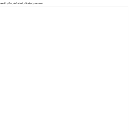
تغليف صندوق ورقي فاخر للعناية بالبشرة باللون الأسود