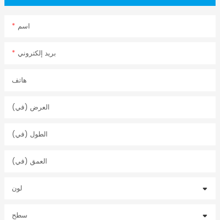
اسم
بريد إلكتروني
هاتف
العرض (في)
الطول (في)
العمق (في)
لون
سطح