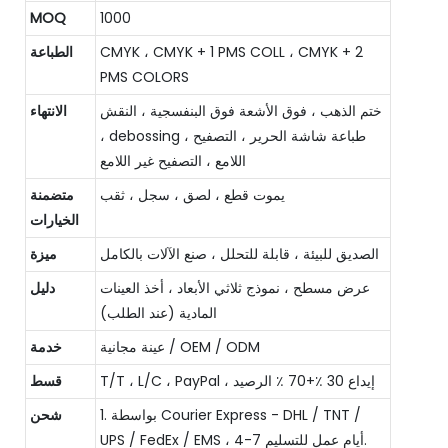
MOQ
1000
CMYK ، CMYK + 1 PMS COLL ، CMYK + 2
الطباعة
PMS COLORS
ختم الذهب ، فوق الأشعة فوق البنفسجية ، النقش
الانتهاء
، debossing ، طباعة شاشة الحرير ، التصفيح
اللامع ، التصفيح غير اللامع
يموت قطع ، لصق ، سجل ، ثقب
متضمنة
الخيارات
الصديق للبيئة ، قابلة للتحلل ، صنع الآلات بالكامل
ميزة
عرض مسطح ، نموذج ثلاثي الأبعاد ، أخذ العينات
دليل
المادية (عند الطلب)
عينة مجانية / OEM / ODM
خدمة
T/T ، L/C ، PayPal ، إيداع 30 ٪+70 ٪ الرصيد
قسط
1. بواسطة Courier Express - DHL / TNT /
شحن
UPS / FedEx / EMS ، 4-7 أيام عمل للتسليم.