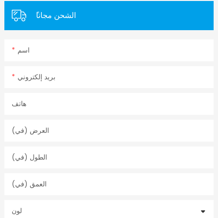
ًالشحن مجانا
اسم
بريد إلكتروني
هاتف
العرض (في)
الطول (في)
العمق (في)
لون