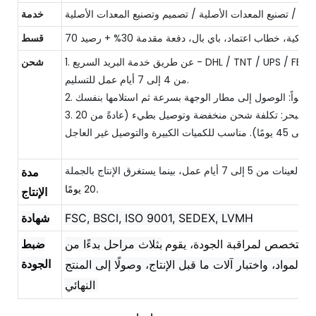
انية / تصنيع المعدات الأصلية / تصميم وتصنيع المعدات الأصلية
خدمة
قسط
1. عن طريق خدمة البريد السريع - DHL / TNT / UPS / FEDEX / EMS،
شحن
من 4 إلى 7 أيام عمل للتسليم.
2. جواً: الوصول إلى مطار الوجهة بسرعة ثم استلامها بنفسك.
3. عن طريق البحر: تكلفة شحن منخفضة وتوصيل بطيء (عادةً من 20
إلى 45 يومًا). مناسب للكميات الكبيرة والتوصيل غير العاجل.
 7 أيام عمل، بينما يستغرق الإنتاج بالجملة
مدة
20 يومًا.
الإنتاج
FSC, BSCI, ISO 9001, SEDEX, LVMH
شهادة
 متخصص لمراقبة الجودة، يقوم
بثلاث مراحل بدءًا من
ضبط
الجودة
ار المواد، واختبار آلات ما قبل الإنتاج، وصولًا إلى المنتج
النهائي.