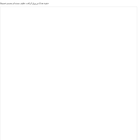
حقيبة هدايا من ورق كرافت، تغليف مستدام مصمم خصيصًا