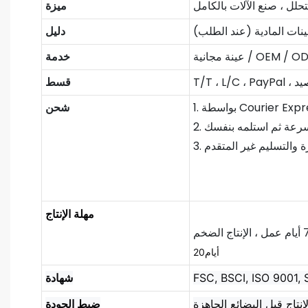
لتحلل ، صنع الآلات بالكامل
ميزة
ينات المادية (عند الطلب)
دليل
 مجانية / OEM / ODM
خدمة
قسط
شحن
مهلة الإنتاج
أيام20
FSC, BSCI, ISO 9001,
شهادة
ضبط الجودة