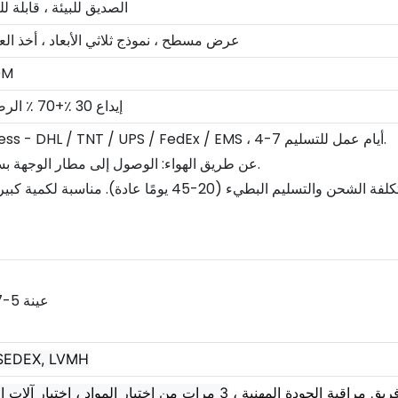
الصديق للبيئة ، قابلة ل
عرض مسطح ، نموذج ثلاثي الأبعاد ، أخذ الع
عينة
T/T ، L/C ، PayPal ، إيداع 30 ٪+70 ٪ الرصيد
1. بواسطة Courier Express - DHL / TNT / UPS / FedEx / EMS ، 4-7 أيام عمل للتسليم.
2. عن طريق الهواء: الوصول إلى مطار الوجهة بسرعة ثم استلمه بنفسك.
 SEDEX, LVMH
ريق مراقبة الجودة المهنية ،
3 مرات من اختيار المواد ، اختبار آلات الإنتاج قبل البضائع الجاهزة