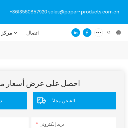
+8613560857920
sales@paper-products.com.cn
اتصال
مركز ا
احصل على عرض أسعار 
ًالشحن مجانا
د
بريد إلكتروني