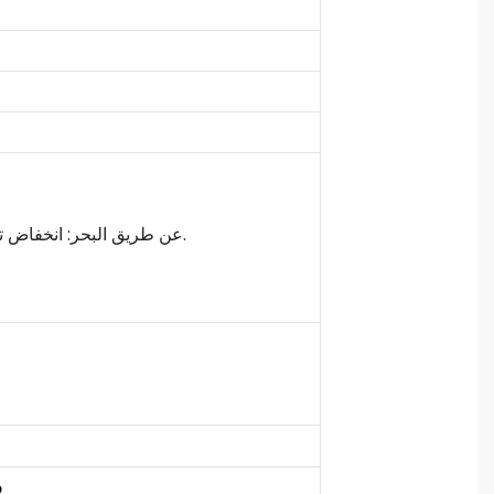
3. عن طريق البحر: انخفاض تكلفة الشحن والتسليم البطيء (20-45 يومًا عادة). مناسبة لكمية كبيرة والتسليم غير المتقدم.
ف