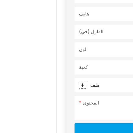
هاتف
الطول (في)
لون
كمية
ملف
المحتوى