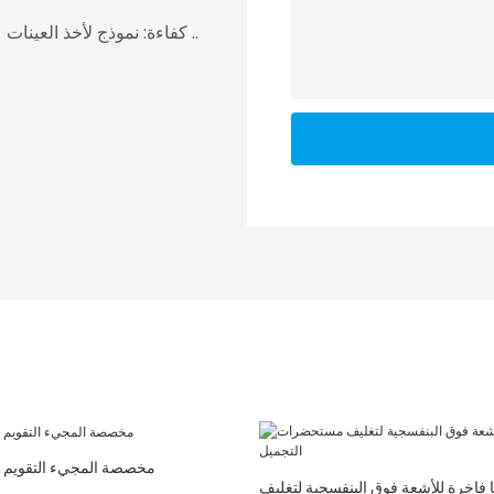
كفاءة: نموذج لأخذ العينات على مدار 24 ساعة ، والتسليم في غضون 7 أيام في أسرع ..
مخصصة المجيء التقويم ه
ا فاخرة للأشعة فوق البنفسجية لتغليف