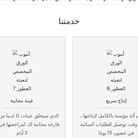
خدمتنا
إنتاج سريع
عينة مجانية
آلة مؤتمتة بالكامل لإنتاجها ،
لدينا ص&قسم D ا
قت توصيل للطلبات السائبة
فارغة مجانية لك لمراجعتها ف
في غضون 15 يومًا
3 أيام