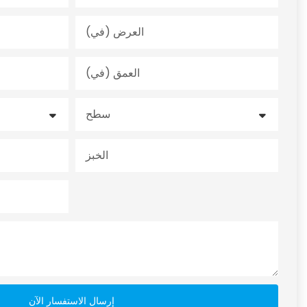
العرض (في)
العمق (في)
سطح
الخبز
إرسال الاستفسار الآن