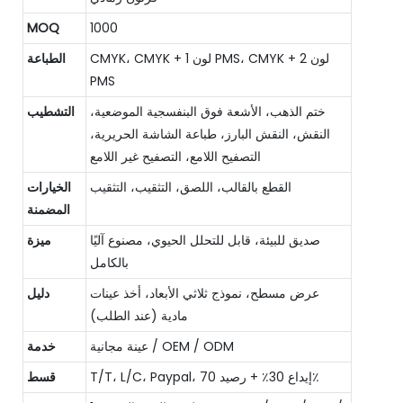
MOQ
1000
CMYK، CMYK + 1 لون PMS، CMYK + 2 لون
الطباعة
PMS
ختم الذهب، الأشعة فوق البنفسجية الموضعية،
التشطيب
النقش، النقش البارز، طباعة الشاشة الحريرية،
التصفيح اللامع، التصفيح غير اللامع
القطع بالقالب، اللصق، التثقيب، التثقيب
الخيارات
المضمنة
صديق للبيئة، قابل للتحلل الحيوي، مصنوع آليًا
ميزة
بالكامل
عرض مسطح، نموذج ثلاثي الأبعاد، أخذ عينات
دليل
مادية (عند الطلب)
عينة مجانية / OEM / ODM
خدمة
T/T، L/C، Paypal، إيداع 30٪ + رصيد 70٪
قسط