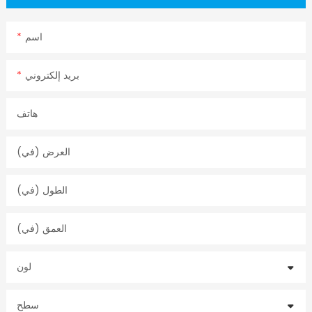
اسم
بريد إلكتروني
هاتف
العرض (في)
الطول (في)
العمق (في)
لون
سطح