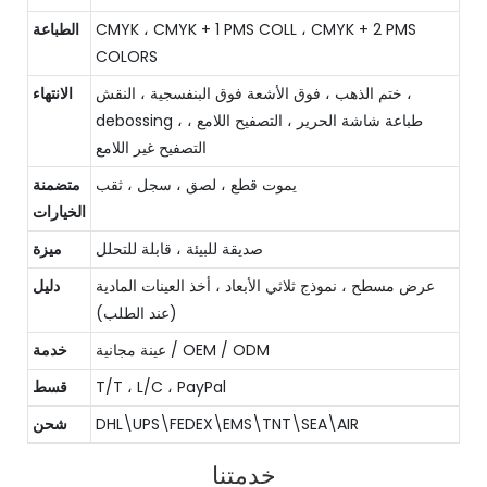
CMYK ، CMYK + 1 PMS COLL ، CMYK + 2 PMS
الطباعة
COLORS
ختم الذهب ، فوق الأشعة فوق البنفسجية ، النقش ،
الانتهاء
debossing ، طباعة شاشة الحرير ، التصفيح اللامع ،
التصفيح غير اللامع
يموت قطع ، لصق ، سجل ، ثقب
متضمنة
الخيارات
صديقة للبيئة ، قابلة للتحلل
ميزة
عرض مسطح ، نموذج ثلاثي الأبعاد ، أخذ العينات المادية
دليل
(عند الطلب)
عينة مجانية / OEM / ODM
خدمة
T/T ، L/C ، PayPal
قسط
DHL\UPS\FEDEX\EMS\TNT\SEA\AIR
شحن
خدمتنا