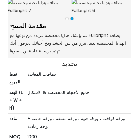
مقدمة المنتج
قم بإنشاء هدايا مخصصة فريدة من نوعها مع Fullbright بطاقة
الهدايا المخصصة لدينا. تبرز من بين الحشد ودع أحبائك يعرفون أنك
تهتم برسالة قلبية لن ينسوها.
تحديد
بطاقات المعايدة
نمط
المربع
جميع الأحجام المخصصة & الأشكال
البعد (L
+ W +
H)
ورقة كرافت ، ورقة فنية ، ورقة مغلفة ، ورقة خاصة +
مادة
لوحة رمادية
MOQ
1000