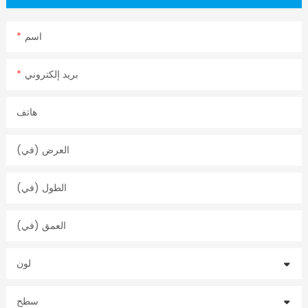
اسم
بريد إلكتروني
هاتف
العرض (في)
الطول (في)
العمق (في)
لون
سطح