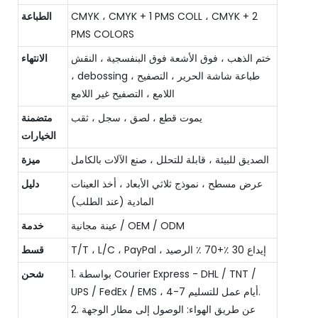
CMYK ، CMYK + 1 PMS COLL ، CMYK + 2
الطباعة
PMS COLORS
ختم الذهب ، فوق الأشعة فوق البنفسجية ، النقش
الانتهاء
، debossing ، طباعة شاشة الحرير ، التصفيح
اللامع ، التصفيح غير اللامع
يموت قطع ، لصق ، سجل ، ثقب
متضمنة
الخيارات
الصديق للبيئة ، قابلة للتحلل ، صنع الآلات بالكامل
ميزة
عرض مسطح ، نموذج ثلاثي الأبعاد ، أخذ العينات
دليل
المادية (عند الطلب)
عينة مجانية / OEM / ODM
خدمة
T/T ، L/C ، PayPal ، إيداع 30 ٪+70 ٪ الرصيد
قسط
1. بواسطة Courier Express - DHL / TNT /
شحن
UPS / FedEx / EMS ، 4-7 أيام عمل للتسليم.
2. عن طريق الهواء: الوصول إلى مطار الوجهة