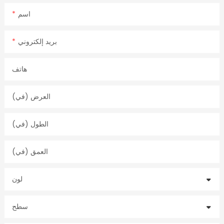
اسم
بريد إلكتروني
هاتف
العرض (في)
الطول (في)
العمق (في)
لون
سطح