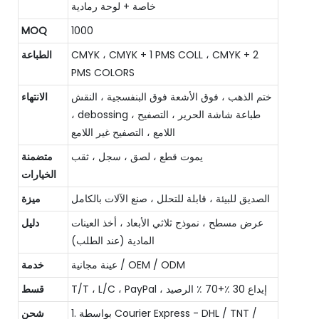
خاصة + لوحة رمادية
MOQ
1000
CMYK ، CMYK + 1 PMS COLL ، CMYK + 2
الطباعة
PMS COLORS
ختم الذهب ، فوق الأشعة فوق البنفسجية ، النقش
الانتهاء
، debossing ، طباعة شاشة الحرير ، التصفيح
اللامع ، التصفيح غير اللامع
يموت قطع ، لصق ، سجل ، ثقب
متضمنة
الخيارات
الصديق للبيئة ، قابلة للتحلل ، صنع الآلات بالكامل
ميزة
عرض مسطح ، نموذج ثلاثي الأبعاد ، أخذ العينات
دليل
المادية (عند الطلب)
عينة مجانية / OEM / ODM
خدمة
T/T ، L/C ، PayPal ، إيداع 30 ٪+70 ٪ الرصيد
قسط
1. بواسطة Courier Express - DHL / TNT /
شحن