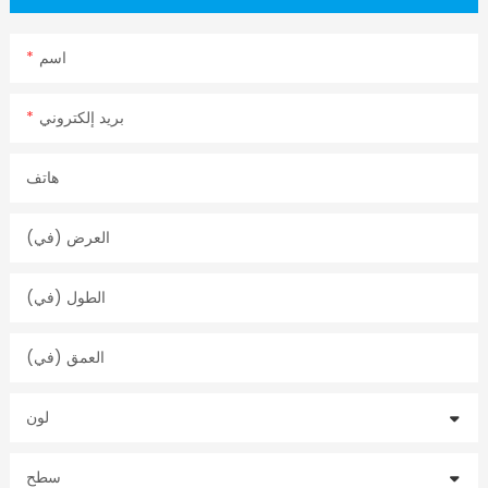
اسم
بريد إلكتروني
هاتف
العرض (في)
الطول (في)
العمق (في)
لون
سطح