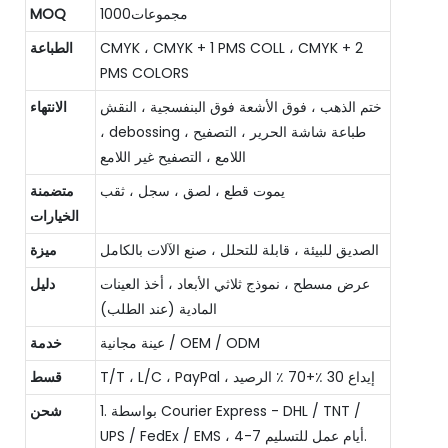
مجموعات1000
MOQ
CMYK ، CMYK + 1 PMS COLL ، CMYK + 2
الطباعة
PMS COLORS
ختم الذهب ، فوق الأشعة فوق البنفسجية ، النقش
الانتهاء
، debossing ، طباعة شاشة الحرير ، التصفيح
اللامع ، التصفيح غير اللامع
يموت قطع ، لصق ، سجل ، ثقب
متضمنة
الخيارات
الصديق للبيئة ، قابلة للتحلل ، صنع الآلات بالكامل
ميزة
عرض مسطح ، نموذج ثلاثي الأبعاد ، أخذ العينات
دليل
المادية (عند الطلب)
عينة مجانية / OEM / ODM
خدمة
T/T ، L/C ، PayPal ، إيداع 30 ٪+70 ٪ الرصيد
قسط
1. بواسطة Courier Express - DHL / TNT /
شحن
UPS / FedEx / EMS ، 4-7 أيام عمل للتسليم.