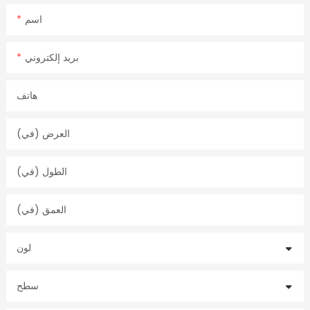
اسم
بريد إلكتروني
هاتف
العرض (في)
الطول (في)
العمق (في)
لون
سطح