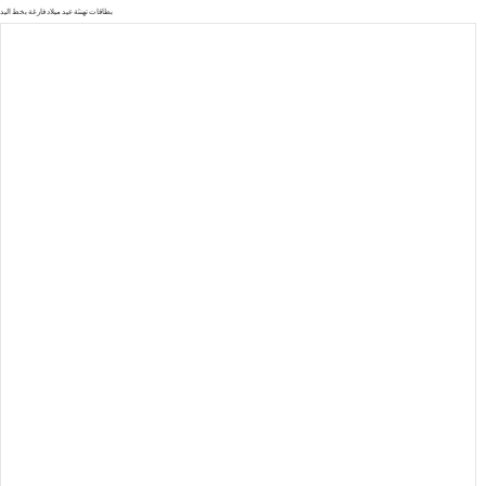
بطاقات تهنئة عيد ميلاد فارغة بخط اليد