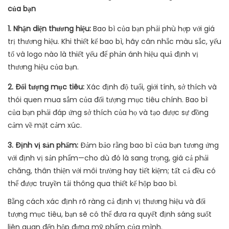
của bạn
1. Nhận diện thương hiệu:
Bao bì của bạn phải phù hợp với giá
trị thương hiệu. Khi thiết kế bao bì, hãy cân nhắc màu sắc, yếu
tố và logo nào là thiết yếu để phản ánh hiệu quả định vị
thương hiệu của bạn.
2. Đối tượng mục tiêu:
Xác định độ tuổi, giới tính, sở thích và
thói quen mua sắm của đối tượng mục tiêu chính. Bao bì
của bạn phải đáp ứng sở thích của họ và tạo được sự đồng
cảm về mặt cảm xúc.
3. Định vị sản phẩm:
Đảm bảo rằng bao bì của bạn tương ứng
với định vị sản phẩm—cho dù đó là sang trọng, giá cả phải
chăng, thân thiện với môi trường hay tiết kiệm; tất cả đều có
thể được truyền tải thông qua thiết kế hộp bao bì.
Bằng cách xác định rõ ràng cả định vị thương hiệu và đối
tượng mục tiêu, bạn sẽ có thể đưa ra quyết định sáng suốt
liên quan đến hộp đựng mỹ phẩm của mình.