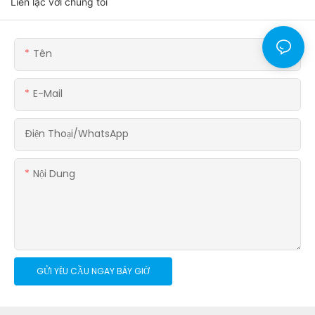
Liên lạc với chúng tôi
Tên
E-Mail
Điện Thoại/WhatsApp
Nội Dung
GỬI YÊU CẦU NGAY BÂY GIỜ