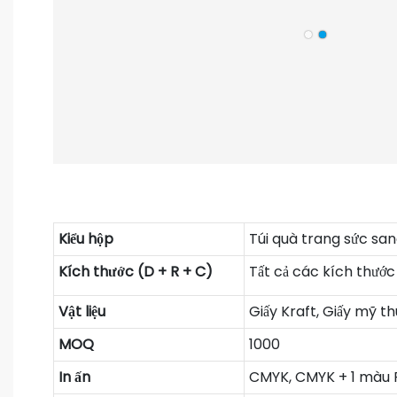
Kiểu hộp
Túi quà trang sức san
Kích thước (D + R + C)
Tất cả các kích thước
Vật liệu
Giấy Kraft, Giấy mỹ th
MOQ
1000
In ấn
CMYK, CMYK + 1 màu 