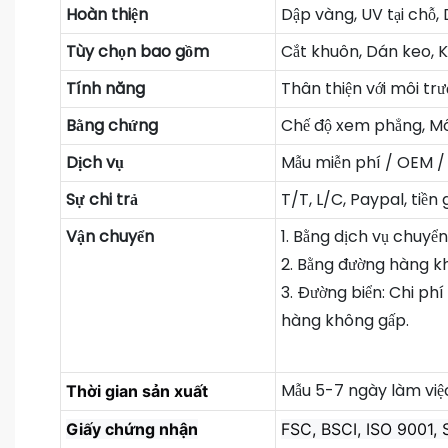
Hoàn thiện
Dập vàng, UV tại chỗ,
Tùy chọn bao gồm
Cắt khuôn, Dán keo, K
Tính năng
Thân thiện với môi tr
Bằng chứng
Chế độ xem phẳng, Mô 
Dịch vụ
Mẫu miễn phí / OEM 
Sự chi trả
T/T, L/C, Paypal, tiền
Vận chuyển
1. Bằng dịch vụ chuyể
2. Bằng đường hàng k
3. Đường biển: Chi ph
hàng không gấp.
Mẫu 5-7 ngày làm việc
Thời gian sản xuất
Giấy chứng nhận
FSC, BSCI, ISO 9001,