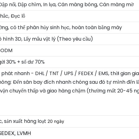
 Dập nổi, Dập chìm, In lụa, Cán màng bóng, Cán màng mờ
hắc, Đục lỗ
ường, có thể phân hủy sinh học, hoàn toàn bằng máy
hình 3D, Lấy mẫu vật lý (Theo yêu cầu)
/ ODM
 gửi 30% + số dư 70%
n phát nhanh - DHL / TNT / UPS / FEDEX / EMS, thời gian gi
hông: Đến sân bay đích nhanh chóng sau đó tự mình đến lấ
í vận chuyển thấp và giao hàng chậm (thường mất 20-45 ngà
, sản xuất hàng loạt
20 ngày
 SEDEX, LVMH