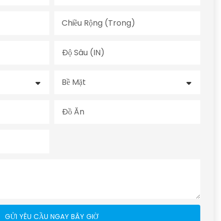
Chiều Rộng (trong)
Độ Sâu (IN)
Bề Mặt
Đồ Ăn
GỬI YÊU CẦU NGAY BÂY GIỜ