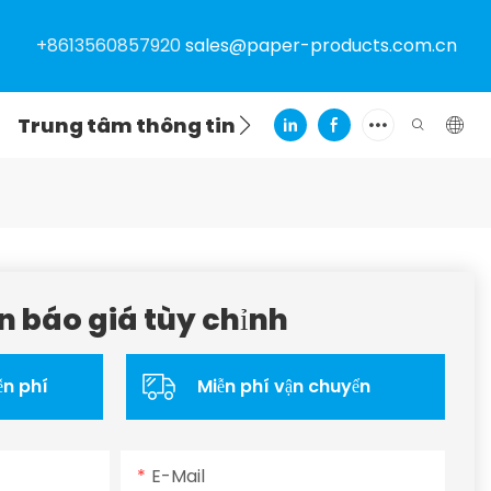
+8613560857920
sales@paper-products.com.cn
Trung tâm thông tin
Liên hệ
n báo giá tùy chỉnh
ễn phí
Miễn phí vận chuyển
E-Mail