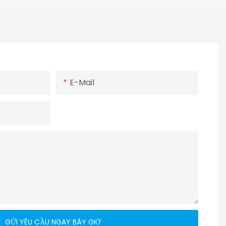
E-Mail
p
GỬI YÊU CẦU NGAY BÂY GIỜ