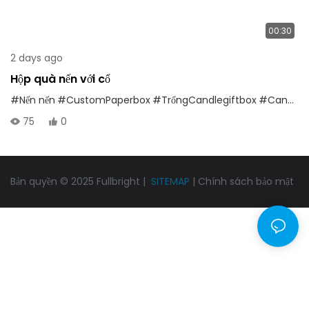
00:30
2 days ago
Hộp quà nến với cổ
#Nến nến
#CustomPaperbox
#TrốngCandlegiftbox
#Candlejarspackagingbox
75
0
Bản quyền © 2025 Fullbright |
SITEMAP
|
Chính sách bảo mật