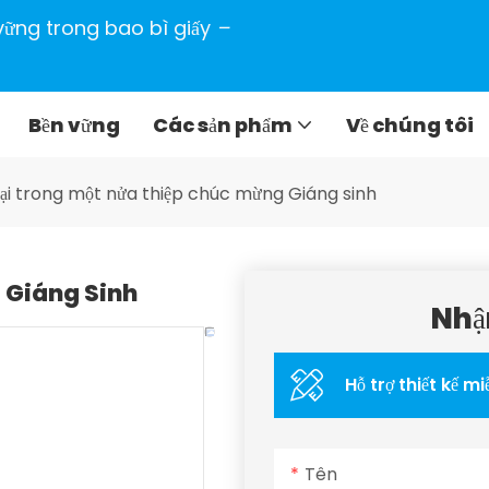
n vững trong bao bì giấy
–
Bền vững
Các sản phẩm
Về chúng tôi
lại trong một nửa thiệp chúc mừng Giáng sinh
 Giáng Sinh
Nhậ
Hỗ trợ thiết kế mi
Tên