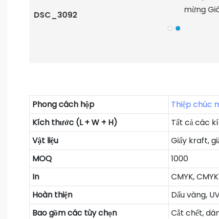
DSC_3092
Phong cách hộp
Thiệp chúc 
Kích thước (L + W + H)
Tất cả các k
Vật liệu
Giấy kraft, g
MOQ
1000
In
CMYK, CMYK 
Hoàn thiện
Dấu vàng, UV
Bao gồm các tùy chọn
Cắt chết, dán