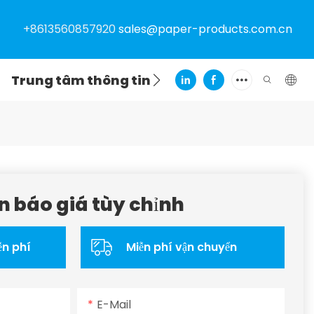
+8613560857920
sales@paper-products.com.cn
Trung tâm thông tin
Liên hệ
n báo giá tùy chỉnh
ễn phí
Miễn phí vận chuyển
E-Mail