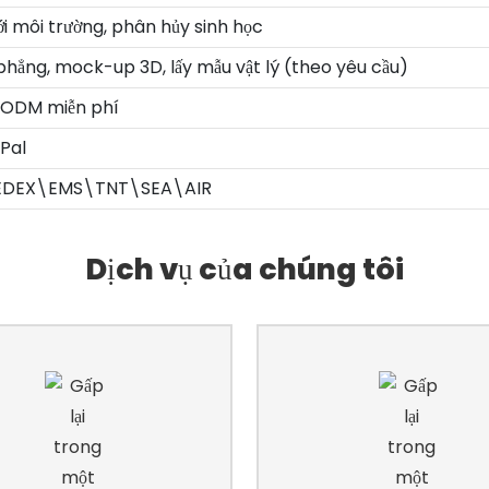
ới môi trường, phân hủy sinh học
hẳng, mock-up 3D, lấy mẫu vật lý (theo yêu cầu)
 ODM miễn phí
yPal
EDEX\EMS\TNT\SEA\AIR
Dịch vụ của chúng tôi