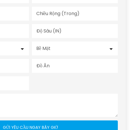
Chiều Rộng (trong)
Độ Sâu (IN)
Bề Mặt
Đồ Ăn
GỬI YÊU CẦU NGAY BÂY GIỜ