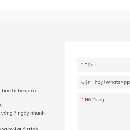
Tên
Điện Thoại/WhatsAp
áp bao bì bespoke.
Nội Dung
.
ng vòng 7 ngày nhanh
ong mọi quá trình.