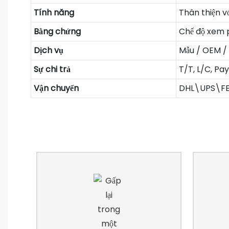
Tính năng
Thân thiện v
Bằng chứng
Chế độ xem p
Dịch vụ
Mẫu / OEM /
Sự chi trả
T/T, L/C, Pa
Vận chuyển
DHL\UPS\F