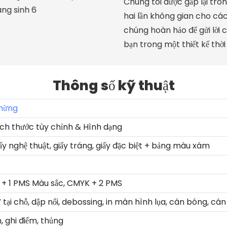
Chúng tôi được gấp lại tr
DSC_3092
hai lần không gian cho cá
chúng hoàn hảo để gửi lời
bạn trong một thiết kế thời
Thông số kỹ thuật
mừng
ích thước tùy chỉnh & Hình dạng
iấy nghệ thuật, giấy tráng, giấy đặc biệt + bảng màu xám
+ 1 PMS Màu sắc, CMYK + 2 PMS
 tại chỗ, dập nổi, debossing, in màn hình lụa, cán bóng, cá
, ghi điểm, thủng