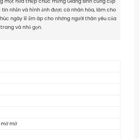
ong một nửa thiệp chúc mừng Giáng sinh cung cấp
c tin nhắn và hình ảnh được cá nhân hóa, làm cho
 chúc ngày lễ ấm áp cho những người thân yêu của
 trang và nhỏ gọn.
n mờ mờ