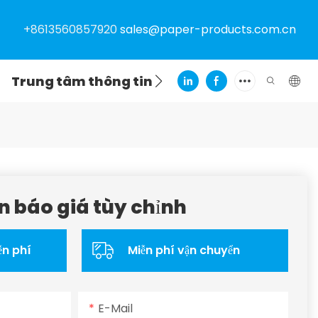
+8613560857920
sales@paper-products.com.cn
Trung tâm thông tin
Liên hệ
n báo giá tùy chỉnh
ễn phí
Miễn phí vận chuyển
E-Mail