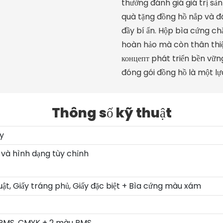
thường đánh giá giá trị s
quà tặng đồng hồ nắp và đ
đầy bí ẩn. Hộp bìa cứng c
hoàn hảo mà còn thân thiện
концепт phát triển bền vữ
đóng gói đồng hồ là một lự
Thông số kỹ thuật
y
 và hình dạng tùy chỉnh
huật, Giấy tráng phủ, Giấy đặc biệt + Bìa cứng màu xám
PMS, CMYK + 2 màu PMS