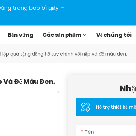
n vững trong bao bì giấy
–
Bền vững
Các sản phẩm
Về chúng tôi
Hộp quà tặng đồng hồ tùy chỉnh với nắp và đế màu đen.
p Và Đế Màu Đen.
Nhậ
Hỗ trợ thiết kế mi
Tên