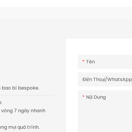
Tên
Điện Thoại/WhatsAp
áp bao bì bespoke.
Nội Dung
.
ng vòng 7 ngày nhanh
ong mọi quá trình.