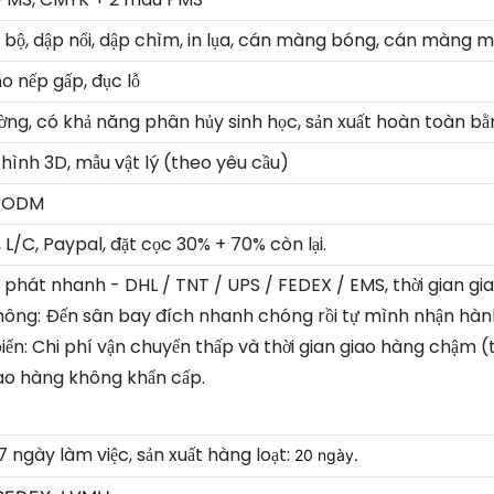
 bộ, dập nổi, dập chìm, in lụa, cán màng bóng, cán màng m
o nếp gấp, đục lỗ
ường, có khả năng phân hủy sinh học, sản xuất hoàn toàn 
hình 3D, mẫu vật lý (theo yêu cầu)
/ ODM
L/C, Paypal, đặt cọc 30% + 70% còn lại.
n phát nhanh - DHL / TNT / UPS / FEDEX / EMS, thời gian gi
hông: Đến sân bay đích nhanh chóng rồi tự mình nhận hành
iển: Chi phí vận chuyển thấp và thời gian giao hàng chậm 
iao hàng không khẩn cấp.
 ngày làm việc, sản xuất hàng loạt:
20 ngày.