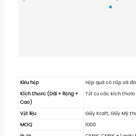
Kiểu hộp
Hộp quà có nắp và đá
Kích thước (Dài + Rộng +
Tất cả các kích thước
Cao)
Vật liệu
Giấy Kraft, Giấy Mỹ t
MOQ
1000
In ấn
CMYK, CMYK + 1 màu 