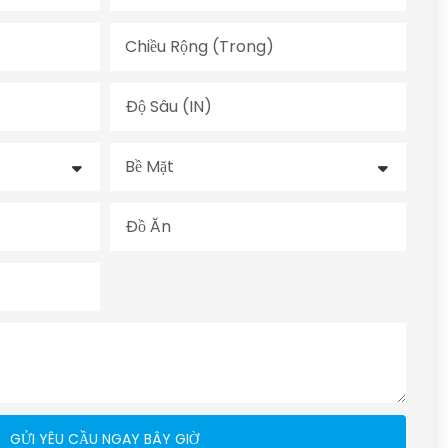
Chiều Rộng (trong)
Độ Sâu (IN)
Bề Mặt
Đồ Ăn
GỬI YÊU CẦU NGAY BÂY GIỜ