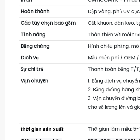
Hoàn thành
Dập vàng, phủ UV cục
Các tùy chọn bao gồm
Cắt khuôn, dán keo, tạ
Tính năng
Thân thiện với môi tr
Bằng chứng
Hình chiếu phẳng, mô 
Dịch vụ
Mẫu miễn phí / OEM 
Sự chi trả
Thanh toán bằng T/T, 
Vận chuyển
1. Bằng dịch vụ chuyể
2. Bằng đường hàng k
3. Vận chuyển đường b
cho số lượng lớn và g
Thời gian làm mẫu: 5-7
thời gian sản xuất