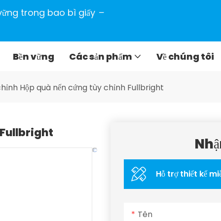
n vững trong bao bì giấy
–
Bền vững
Các sản phẩm
Về chúng tôi
hỉnh Hộp quà nến cứng tùy chỉnh Fullbright
Fullbright
Nhậ
Hỗ trợ thiết kế mi
Tên