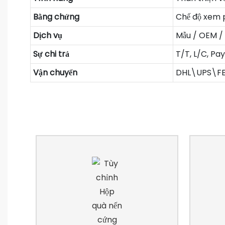
Bằng chứng
Chế độ xem p
Dịch vụ
Mẫu / OEM /
Sự chi trả
T/T, L/C, Pa
Vận chuyển
DHL\UPS\F