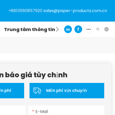
+8613560857920
sales@paper-products.com.cn
Trung tâm thông tin
Liên hệ
n báo giá tùy chỉnh
ễn phí
Miễn phí vận chuyển
E-Mail