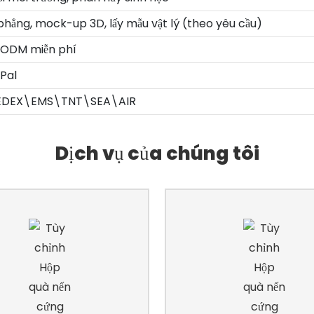
hẳng, mock-up 3D, lấy mẫu vật lý (theo yêu cầu)
 ODM miễn phí
yPal
EDEX\EMS\TNT\SEA\AIR
Dịch vụ của chúng tôi