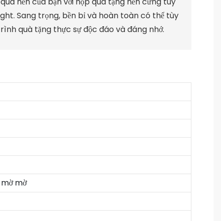
 quà nến của bạn với hộp quà tặng nến cứng tùy
ight. Sang trọng, bền bỉ và hoàn toàn có thể tùy
trình quà tặng thực sự độc đáo và đáng nhớ.
n mờ mờ