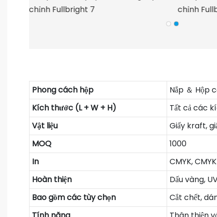
Phong cách hộp
Nắp ＆ Hộp c
Kích thước (L + W + H)
Tất cả các k
Vật liệu
Giấy kraft, g
MOQ
1000
In
CMYK, CMYK 
Hoàn thiện
Dấu vàng, UV
Bao gồm các tùy chọn
Cắt chết, dán
Tính năng
Thân thiện v