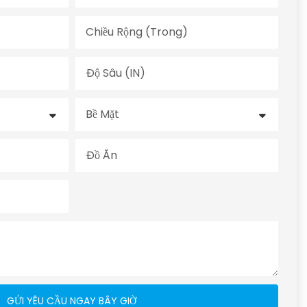
Chiều Rộng (trong)
Độ Sâu (IN)
Bề Mặt
Đồ Ăn
GỬI YÊU CẦU NGAY BÂY GIỜ