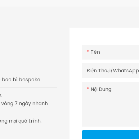
Tên
Điện Thoại/WhatsAp
áp bao bì bespoke.
Nội Dung
.
ng vòng 7 ngày nhanh
ong mọi quá trình.