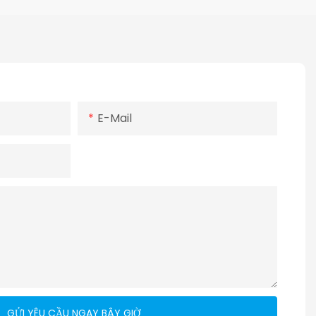
E-Mail
p
GỬI YÊU CẦU NGAY BÂY GIỜ