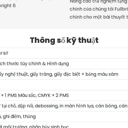
Nâng cao trải nghiệm tặng
chỉnh của chúng tôi Fullbr
chỉnh cho một bài thuyết 
Thông số kỹ thuật
ơ sở
ích thước tùy chỉnh & Hình dạng
iấy nghệ thuật, giấy tráng, giấy đặc biệt + bảng màu xám
+ 1 PMS Màu sắc, CMYK + 2 PMS
 tại chỗ, dập nổi, debossing, in màn hình lụa, cán bóng, cá
, ghi điểm, thủng
ới môi trường, phân hủy sinh học