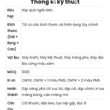
Thông số kỹ thuật
Kiểu
Hộp quà ngăn kéo
hộp
Kích
Tất cả các kích thước và hình dạng tùy chỉnh
thước
(Dài +
Rộng +
Cao)
Vật liệu
Giấy Kraft, Giấy Mỹ thuật, Giấy tráng phủ, Giấy đặc biệ
Bìa cứng màu xám
MOQ
1000
In ấn
CMYK, CMYK + 1 màu PMS, CMYK + 2 màu PMS
Hoàn
Dập vàng, phủ UV cục bộ, dập nổi, dập chìm, in lụa, c
thành
màng bóng, cán màng mờ
Các
Cắt khuôn, dán keo, tạo nếp gấp, đục lỗ
tùy