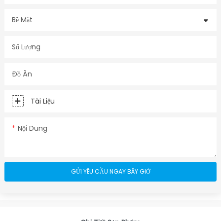
Bề Mặt
Số Lượng
Đồ Ăn
Tài Liệu
Nội Dung
GỬI YÊU CẦU NGAY BÂY GIỜ