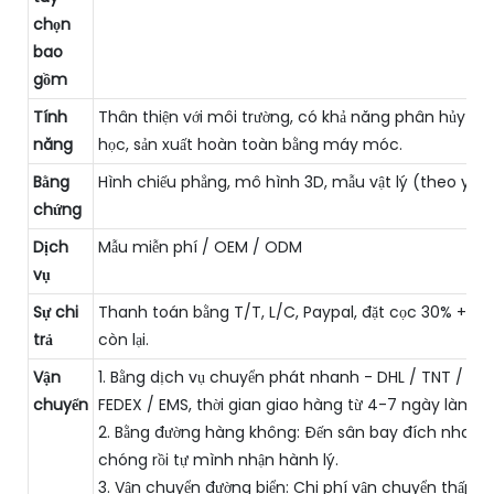
chọn
bao
gồm
Tính
Thân thiện với môi trường, có khả năng phân hủy sin
năng
học, sản xuất hoàn toàn bằng máy móc.
Bằng
Hình chiếu phẳng, mô hình 3D, mẫu vật lý (theo yêu
chứng
Dịch
Mẫu miễn phí / OEM / ODM
vụ
Sự chi
Thanh toán bằng T/T, L/C, Paypal, đặt cọc 30% + 7
trả
còn lại.
Vận
1. Bằng dịch vụ chuyển phát nhanh - DHL / TNT / UPS
chuyển
FEDEX / EMS, thời gian giao hàng từ 4-7 ngày làm vi
2. Bằng đường hàng không: Đến sân bay đích nhanh
chóng rồi tự mình nhận hành lý.
3. Vận chuyển đường biển: Chi phí vận chuyển thấp và