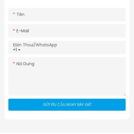
Tên
E-Mail
Điện Thoại/WhatsApp
+1
Nội Dung
GỬI YÊU CẦU NGAY BÂY GIỜ