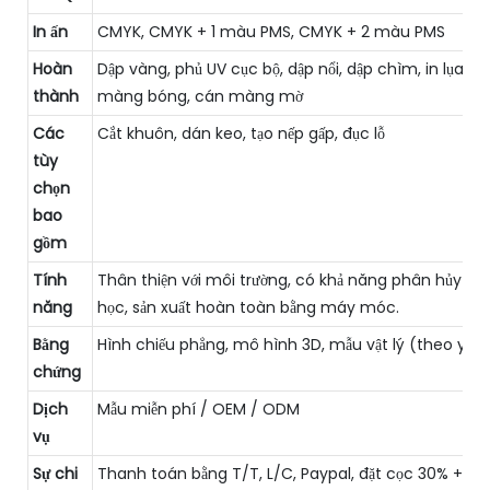
In ấn
CMYK, CMYK + 1 màu PMS, CMYK + 2 màu PMS
Hoàn
Dập vàng, phủ UV cục bộ, dập nổi, dập chìm, in lụa, c
thành
màng bóng, cán màng mờ
Các
Cắt khuôn, dán keo, tạo nếp gấp, đục lỗ
tùy
chọn
bao
gồm
Tính
Thân thiện với môi trường, có khả năng phân hủy sin
năng
học, sản xuất hoàn toàn bằng máy móc.
Bằng
Hình chiếu phẳng, mô hình 3D, mẫu vật lý (theo yêu
chứng
Dịch
Mẫu miễn phí / OEM / ODM
vụ
Sự chi
Thanh toán bằng T/T, L/C, Paypal, đặt cọc 30% + 7