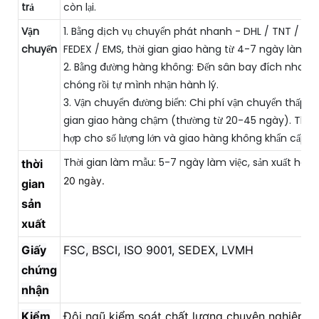
trả
còn lại.
Vận
1. Bằng dịch vụ chuyển phát nhanh - DHL / TNT / UPS
chuyển
FEDEX / EMS, thời gian giao hàng từ 4-7 ngày làm vi
2. Bằng đường hàng không: Đến sân bay đích nhanh
chóng rồi tự mình nhận hành lý.
3. Vận chuyển đường biển: Chi phí vận chuyển thấp và
gian giao hàng chậm (thường từ 20-45 ngày). Thíc
hợp cho số lượng lớn và giao hàng không khẩn cấp.
Thời gian làm mẫu: 5-7 ngày làm việc, sản xuất hàng 
thời
20 ngày.
gian
sản
xuất
Giấy
FSC, BSCI, ISO 9001, SEDEX, LVMH
chứng
nhận
Kiểm
Đội ngũ kiểm soát chất lượng chuyên nghiệp, t