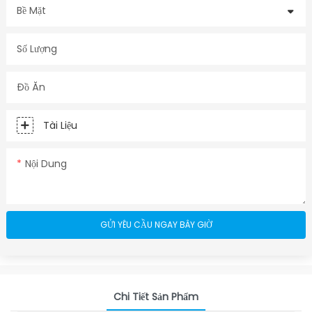
Bề Mặt
Số Lượng
Đồ Ăn
Tài Liệu
Nội Dung
GỬI YÊU CẦU NGAY BÂY GIỜ
Chi Tiết Sản Phẩm