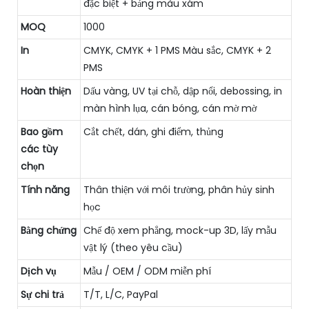
đặc biệt + bảng màu xám
MOQ
1000
In
CMYK, CMYK + 1 PMS Màu sắc, CMYK + 2
PMS
Hoàn thiện
Dấu vàng, UV tại chỗ, dập nổi, debossing, in
màn hình lụa, cán bóng, cán mờ mờ
Bao gồm
Cắt chết, dán, ghi điểm, thủng
các tùy
chọn
Tính năng
Thân thiện với môi trường, phân hủy sinh
học
Bằng chứng
Chế độ xem phẳng, mock-up 3D, lấy mẫu
vật lý (theo yêu cầu)
Dịch vụ
Mẫu / OEM / ODM miễn phí
Sự chi trả
T/T, L/C, PayPal