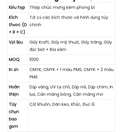
Kiểu hộp
Thiệp chúc mừng kèm phong bì
Kích
Tất cả các kích thước và hình dạng tùy
thước (D
chỉnh
+ R + C)
Vật liệu
Giấy Kraft, Giấy mỹ thuật, Giấy tráng, Giấy
đặc biệt + Bìa xám
MOQ
1000
In ấn
CMYK, CMYK + 1 màu PMS, CMYK + 2 màu
PMS
Hoàn
Dập vàng, UV tại chỗ, Dập nổi, Dập chìm, In
thiện
lụa, Cán màng bóng, Cán màng mờ
Tùy
Cắt khuôn, Dán keo, Khắc, Đục lỗ
chọn
bao
gồm