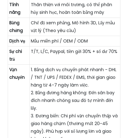
Tính
Thân thiện với môi trường, có thể phân
năng
hủy sinh học, hoàn toàn bằng máy
Bằng
Chế độ xem phẳng, Mô hình 3D, Lấy mẫu
chứng
vật lý (Theo yêu cầu)
Dịch vụ
Mẫu miễn phí / OEM / ODM
Sự chi
T/T, L/C, Paypal, tiền gửi 30% + số dư 70%
trả
Vận
1. Bằng dịch vụ chuyển phát nhanh - DHL
chuyển
/ TNT / UPS / FEDEX / EMS, thời gian giao
hàng từ 4-7 ngày làm việc.
2. Bằng đường hàng không: Đến sân bay
đích nhanh chóng sau đó tự mình đến
lấy.
3. Đường biển: Chi phí vận chuyển thấp và
giao hàng chậm (thường mất 20-45
ngày). Phù hợp với số lượng lớn và giao