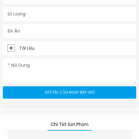
Số Lượng
Đồ Ăn
Tài Liệu
Nội Dung
GỬI YÊU CẦU NGAY BÂY GIỜ
Chi Tiết Sản Phẩm