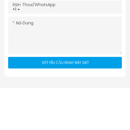
Điện Thoại/WhatsApp
+1
Nội Dung
GỬI YÊU CẦU NGAY BÂY GIỜ
Sản phẩm liên quan
Hộp carton sóng tái chế