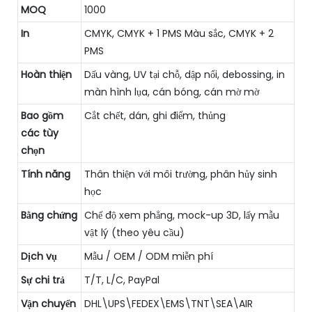
MOQ
1000
In
CMYK, CMYK + 1 PMS Màu sắc, CMYK + 2
PMS
Hoàn thiện
Dấu vàng, UV tại chỗ, dập nổi, debossing, in
màn hình lụa, cán bóng, cán mờ mờ
Bao gồm
Cắt chết, dán, ghi điểm, thủng
các tùy
chọn
Tính năng
Thân thiện với môi trường, phân hủy sinh
học
Bằng chứng
Chế độ xem phẳng, mock-up 3D, lấy mẫu
vật lý (theo yêu cầu)
Dịch vụ
Mẫu / OEM / ODM miễn phí
Sự chi trả
T/T, L/C, PayPal
Vận chuyển
DHL\UPS\FEDEX\EMS\TNT\SEA\AIR